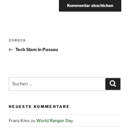
Beitragsnavigation
Vorheriger
ZURÜCK
Beitrag
Tech Slam in Passau
Suchen
Suche
nach:
NEUESTE KOMMENTARE
Franz Kies
zu
World Ranger Day