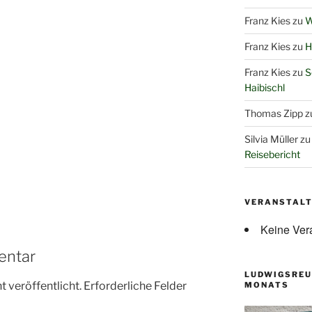
Franz Kies
zu
W
Franz Kies
zu
H
Franz Kies
zu
S
Haibischl
Thomas Zipp
z
Silvia Müller
z
Reisebericht
VERANSTAL
Keine Ver
entar
LUDWIGSREU
 veröffentlicht.
Erforderliche Felder
MONATS