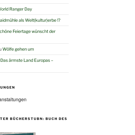
orld Ranger Day
aidmühle als Welt(kultur)erbe !?
chöne Feiertage wünscht der
u
Wölfe gehen um
u
Das ärmste Land Europas –
TUNGEN
anstaltungen
TER BÜCHERSTUBN: BUCH DES