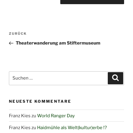
Beitragsnavigation
Vorheriger
ZURÜCK
Beitrag
Theaterwanderung am Stiftermuseum
Suchen
Suche
nach:
NEUESTE KOMMENTARE
Franz Kies
zu
World Ranger Day
Franz Kies
zu
Haidmühle als Welt(kultur)erbe !?