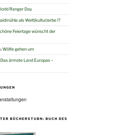
orld Ranger Day
aidmühle als Welt(kultur)erbe !?
chöne Feiertage wünscht der
u
Wölfe gehen um
u
Das ärmste Land Europas –
TUNGEN
anstaltungen
TER BÜCHERSTUBN: BUCH DES