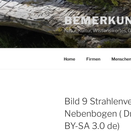
Zum
Inhalt
BEMERKUN
springen
Natur, Kultur, Wissenswertes,
Home
Firmen
Mensche
Bild 9 Strahlenv
Nebenbogen ( Dr.
BY-SA 3.0 de)