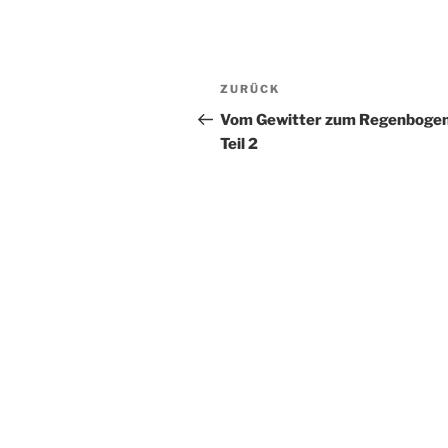
Beitragsnavigation
Vorheriger
ZURÜCK
Beitrag
Vom Gewitter zum Regenbogen
Teil 2