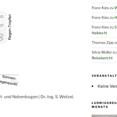
Franz Kies
zu
W
Franz Kies
zu
H
Franz Kies
zu
S
Haibischl
Thomas Zipp
z
Silvia Müller
z
Reisebericht
VERANSTAL
Keine Ver
t- und Nebenbogen ( Dr.-Ing. S. Wetzel,
LUDWIGSREU
MONATS