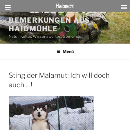
Haibischl
Zum
BEMERKUNGEN AUS
Inhalt
HAIDMÜHLE
springen
Natur, Kultur, Wissenswertes, Gemeinde
Menü
Sting der Malamut: Ich will doch
auch …!