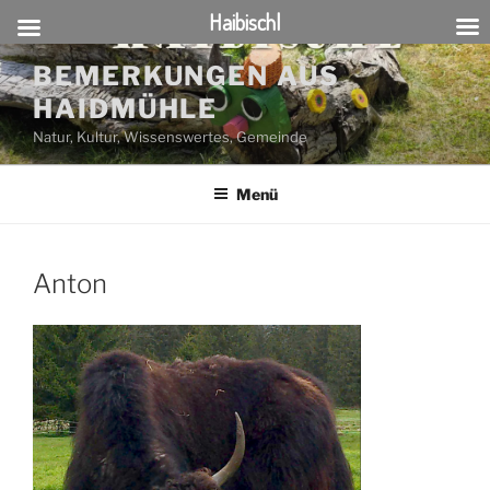
Haibischl
Zum
BEMERKUNGEN AUS
Inhalt
HAIDMÜHLE
springen
Natur, Kultur, Wissenswertes, Gemeinde
Menü
Anton