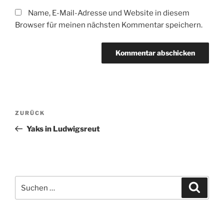
Name, E-Mail-Adresse und Website in diesem
Browser für meinen nächsten Kommentar speichern.
Beitragsnavigation
Vorheriger
ZURÜCK
Beitrag
Yaks in Ludwigsreut
Suchen
Suche
nach: