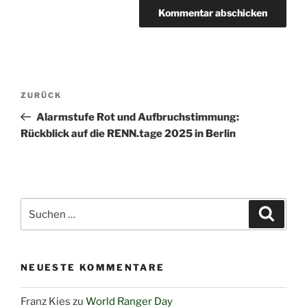
Beitragsnavigation
Vorheriger
ZURÜCK
Beitrag
Alarmstufe Rot und Aufbruchstimmung:
Rückblick auf die RENN.tage 2025 in Berlin
Suchen
Suche
nach:
NEUESTE KOMMENTARE
Franz Kies
zu
World Ranger Day