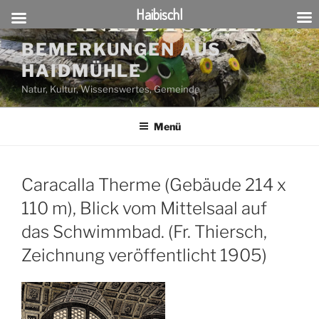
Haibischl
Zum
BEMERKUNGEN AUS
Inhalt
HAIDMÜHLE
springen
Natur, Kultur, Wissenswertes, Gemeinde
Menü
Caracalla Therme (Gebäude 214 x
110 m), Blick vom Mittelsaal auf
das Schwimmbad. (Fr. Thiersch,
Zeichnung veröffentlicht 1905)