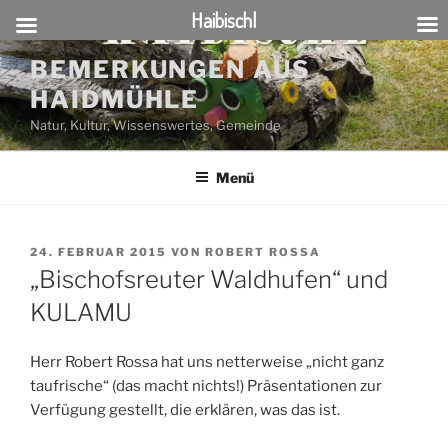
Haibischl
Zum
BEMERKUNGEN AUS
Inhalt
HAIDMÜHLE
springen
Natur, Kultur, Wissenswertes, Gemeinde
Menü
VERÖFFENTLICHT
24. FEBRUAR 2015
VON
ROBERT ROSSA
AM
„Bischofsreuter Waldhufen“ und
KULAMU
Herr Robert Rossa hat uns netterweise „nicht ganz
taufrische“ (das macht nichts!) Präsentationen zur
Verfügung gestellt, die erklären, was das ist.