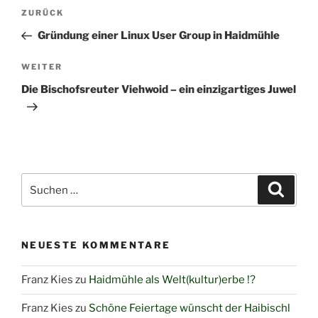
Beitragsnavigation
Vorheriger
ZURÜCK
Beitrag
Gründung einer Linux User Group in Haidmühle
Nächster
WEITER
Beitrag
Die Bischofsreuter Viehwoid – ein einzigartiges Juwel
Suchen
Suche
nach:
NEUESTE KOMMENTARE
Franz Kies
zu
Haidmühle als Welt(kultur)erbe !?
Franz Kies
zu
Schöne Feiertage wünscht der Haibischl