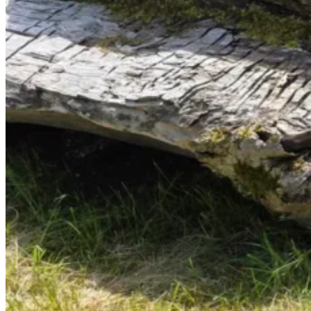
Menschen
Kontakt und Infos
Cover_Doughnut_Economics_for_Regenrat
Schreibe einen Kommentar