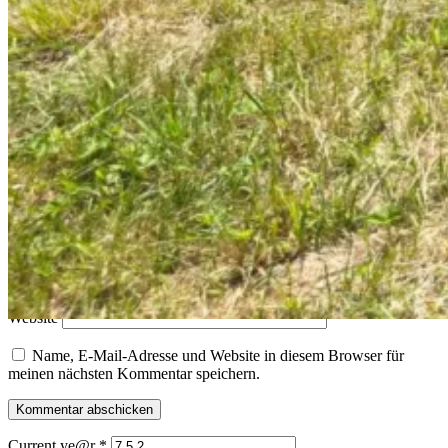
Deine E-Mail-Adresse wird nicht veröffentlicht.
Erforderliche
Felder sind mit
*
markiert
Kommentar
*
Name
E-Mail-Adresse
Website
Name, E-Mail-Adresse und Website in diesem Browser für
meinen nächsten Kommentar speichern.
Current ye@r
*