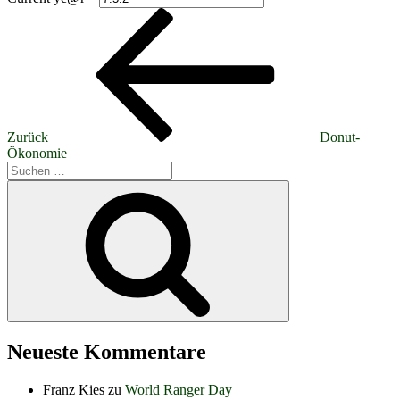
Beitragsnavigation
Vorheriger
Beitrag
Zurück
Donut-
Ökonomie
Suchen
nach:
Suchen
Neueste Kommentare
Franz Kies
zu
World Ranger Day