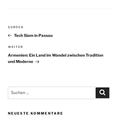
Beitragsnavigation
Vorheriger
ZURÜCK
Beitrag
Tech Slam in Passau
Nächster
WEITER
Beitrag
Armenien: Ein Land im Wandel zwischen Tradition
und Moderne
Suchen
Suche
nach:
NEUESTE KOMMENTARE