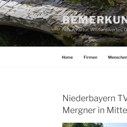
Zum
Inhalt
BEMERKUN
springen
Natur, Kultur, Wissenswertes,
Home
Firmen
Mensche
Niederbayern TV
Mergner in Mitt