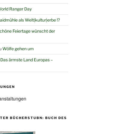
orld Ranger Day
aidmühle als Welt(kultur)erbe !?
chöne Feiertage wünscht der
u
Wölfe gehen um
u
Das ärmste Land Europas –
TUNGEN
anstaltungen
TER BÜCHERSTUBN: BUCH DES