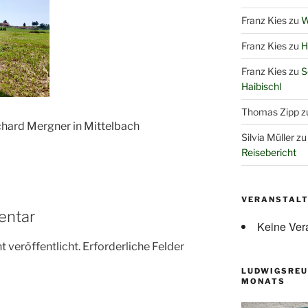
Franz Kies
zu
W
Franz Kies
zu
H
Franz Kies
zu
S
Haibischl
Thomas Zipp
z
chard Mergner in Mittelbach
Silvia Müller
z
Reisebericht
VERANSTAL
entar
Keine Ver
 veröffentlicht.
Erforderliche Felder
LUDWIGSREU
MONATS