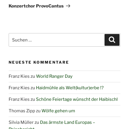
Beitrag
Konzertchor ProvoCantus
Suchen
Suche
nach:
NEUESTE KOMMENTARE
Franz Kies
zu
World Ranger Day
Franz Kies
zu
Haidmühle als Welt(kultur)erbe !?
Franz Kies
zu
Schöne Feiertage wünscht der Haibischl
Thomas Zipp
zu
Wölfe gehen um
Silvia Müller
zu
Das ärmste Land Europas –