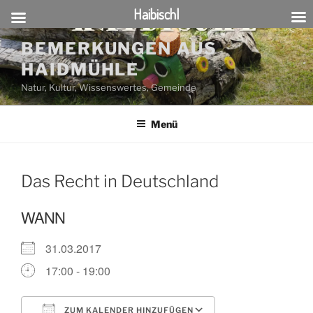
Haibischl
Zum
BEMERKUNGEN AUS
Inhalt
HAIDMÜHLE
springen
Natur, Kultur, Wissenswertes, Gemeinde
Menü
Das Recht in Deutschland
WANN
31.03.2017
17:00 - 19:00
ZUM KALENDER HINZUFÜGEN