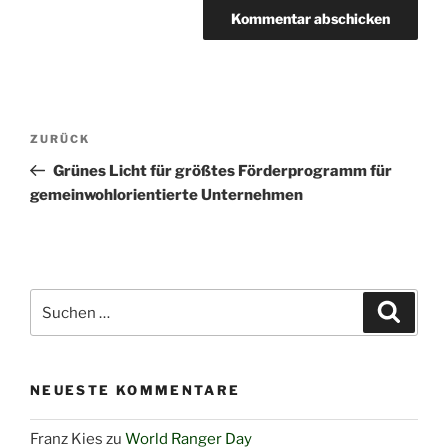
Beitragsnavigation
Vorheriger
ZURÜCK
Beitrag
Grünes Licht für größtes Förderprogramm für
gemeinwohlorientierte Unternehmen
Suchen
Suche
nach:
NEUESTE KOMMENTARE
Franz Kies
zu
World Ranger Day