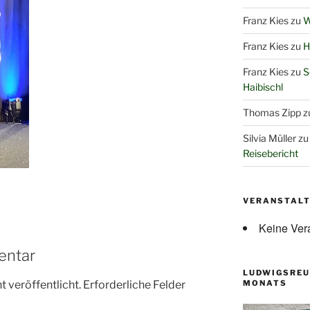
Franz Kies
zu
W
Franz Kies
zu
H
Franz Kies
zu
S
Haibischl
Thomas Zipp
z
Silvia Müller
z
Reisebericht
VERANSTAL
Keine Ver
entar
LUDWIGSREU
 veröffentlicht.
Erforderliche Felder
MONATS