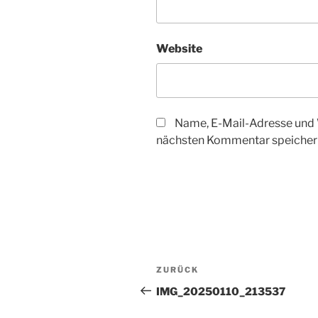
Website
Name, E-Mail-Adresse und 
nächsten Kommentar speicher
Beitragsnavigation
Vorheriger
ZURÜCK
Beitrag
IMG_20250110_213537