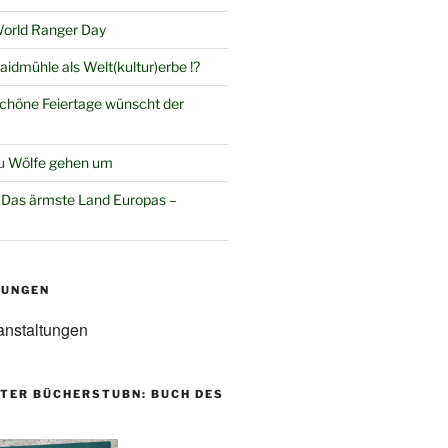
orld Ranger Day
aidmühle als Welt(kultur)erbe !?
chöne Feiertage wünscht der
u
Wölfe gehen um
u
Das ärmste Land Europas –
TUNGEN
anstaltungen
TER BÜCHERSTUBN: BUCH DES