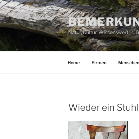
Zum
Inhalt
BEMERKUN
springen
Natur, Kultur, Wissenswertes,
Home
Firmen
Mensche
Wieder ein Stuhl 