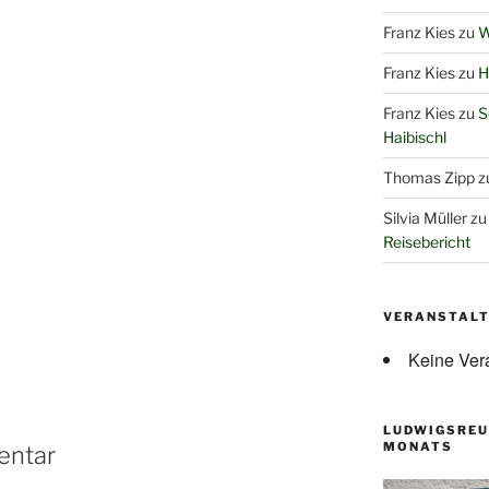
Franz Kies
zu
W
Franz Kies
zu
H
Franz Kies
zu
S
Haibischl
Thomas Zipp
z
Silvia Müller
z
Reisebericht
VERANSTAL
Keine Ver
LUDWIGSREU
MONATS
entar