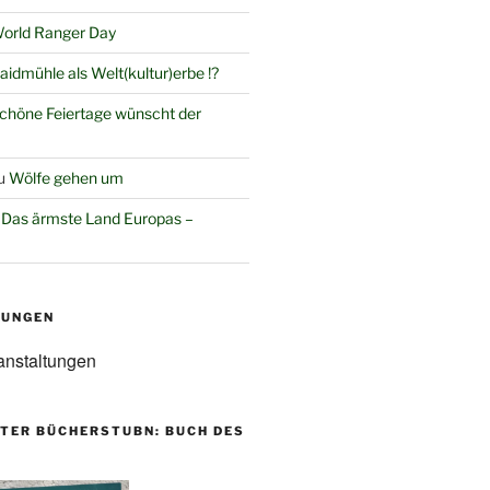
orld Ranger Day
aidmühle als Welt(kultur)erbe !?
chöne Feiertage wünscht der
u
Wölfe gehen um
u
Das ärmste Land Europas –
TUNGEN
anstaltungen
TER BÜCHERSTUBN: BUCH DES