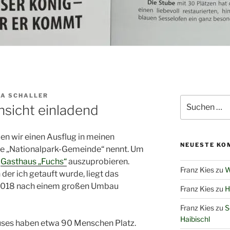
KA SCHALLER
Suchen
nsicht einladend
nach:
n wir einen Ausflug in meinen
NEUESTE KO
te „Nationalpark-Gemeinde“ nennt. Um
e
Gasthaus „Fuchs“
auszuprobieren.
Franz Kies
zu
W
 der ich getauft wurde, liegt das
 2018 nach einem großen Umbau
Franz Kies
zu
H
Franz Kies
zu
S
Haibischl
uses haben etwa 90 Menschen Platz.