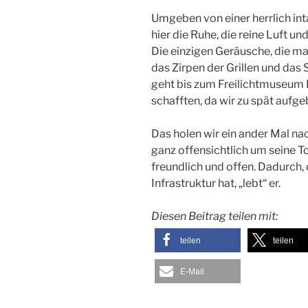
Umgeben von einer herrlich in
hier die Ruhe, die reine Luft 
Die einzigen Geräusche, die ma
das Zirpen der Grillen und d
geht bis zum Freilichtmuseum F
schafften, da wir zu spät aufg
Das holen wir ein ander Mal na
ganz offensichtlich um seine To
freundlich und offen. Dadurch, 
Infrastruktur hat, „lebt“ er.
Diesen Beitrag teilen mit:
teilen
teilen
E-Mail