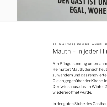
VERÖFFENTLICHT
22. MAI 2018
VON
DR. ANGELI
AM
Mauth – in jeder Hi
Am Pfingstsonntag unternahme
Heimatort Mauth, der sich heu
zu wandern und das renoviert
Gleich gegenüber der Kirche, in
Dorfwirtshaus, das im Winter
wiedereröffnet wurde.
In der guten Stube des Gastha