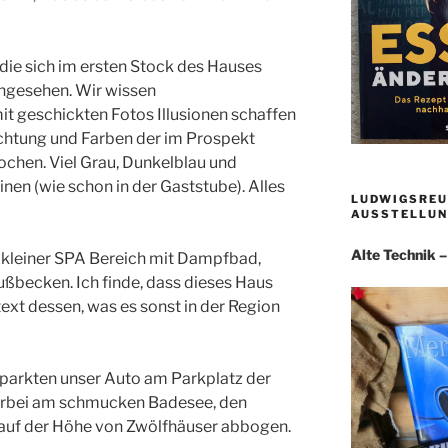
die sich im ersten Stock des Hauses
angesehen. Wir wissen
it geschickten Fotos Illusionen schaffen
chtung und Farben der im Prospekt
chen. Viel Grau, Dunkelblau und
einen (wie schon in der Gaststube). Alles
LUDWIGSREU
AUSSTELLUN
Alte Technik 
n kleiner SPA Bereich mit Dampfbad,
ßbecken. Ich finde, dass dieses Haus
text dessen, was es sonst in der Region
r parkten unser Auto am Parkplatz der
vorbei am schmucken Badesee, den
r auf der Höhe von Zwölfhäuser abbogen.