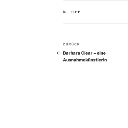
KATEGORIEN
TIPP
Beitragsnavigation
Vorheriger
ZURÜCK
Beitrag
Barbara Clear – eine
Ausnahmekünstlerin