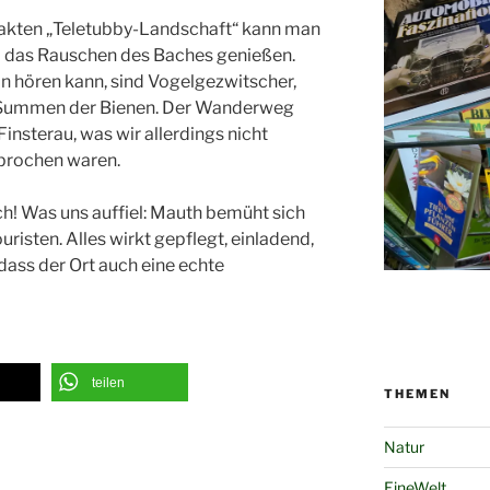
takten „Teletubby-Landschaft“ kann man
und das Rauschen des Baches genießen.
n hören kann, sind Vogelgezwitscher,
as Summen der Bienen. Der Wanderweg
insterau, was wir allerdings nicht
ebrochen waren.
ch! Was uns auffiel: Mauth bemüht sich
uristen. Alles wirkt gepflegt, einladend,
dass der Ort auch eine echte
teilen
THEMEN
Natur
EineWelt