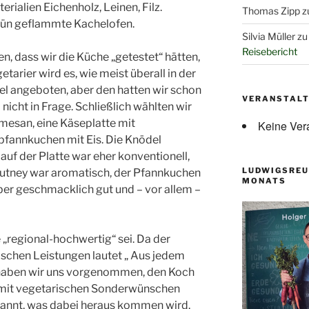
rialien Eichenholz, Leinen, Filz.
Thomas Zipp
z
 grün geflammte Kachelofen.
Silvia Müller
z
Reisebericht
, dass wir die Küche „getestet“ hätten,
tarier wird es, wie meist überall in der
el angeboten, aber den hatten wir schon
VERANSTAL
nicht in Frage. Schließlich wählten wir
mesan, eine Käseplatte mit
Keine Ver
pfannkuchen mit Eis. Die Knödel
auf der Platte war eher konventionell,
LUDWIGSREU
hutney war aromatisch, der Pfannkuchen
MONATS
ber geschmacklich gut und – vor allem –
 „regional-hochwertig“ sei. Da der
ischen Leistungen lautet „ Aus jedem
 haben wir uns vorgenommen, den Koch
 mit vegetarischen Sonderwünschen
pannt, was dabei heraus kommen wird.