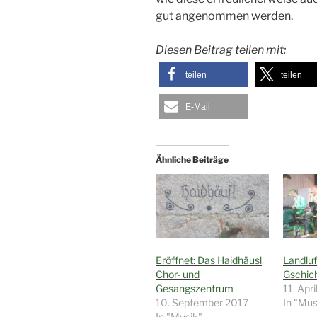
gut angenommen werden.
Diesen Beitrag teilen mit:
teilen
teilen
E-Mail
Ähnliche Beiträge
Eröffnet: Das Haidhäusl
Landluf
Chor- und
Gschich
Gesangszentrum
11. Apr
10. September 2017
In "Mus
In "Musik"