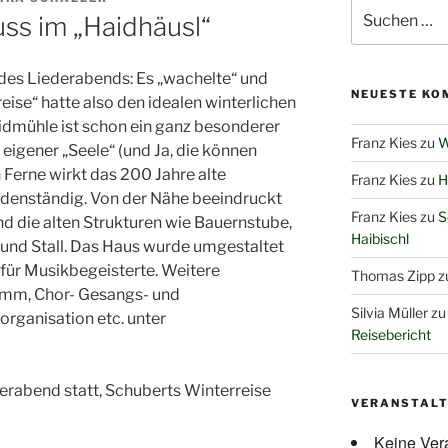
Suchen
ss im „Haidhäusl“
nach:
des Liederabends: Es „wachelte“ und
NEUESTE KO
eise“ hatte also den idealen winterlichen
idmühle ist schon ein ganz besonderer
Franz Kies
zu
W
eigener „Seele“ (und Ja, die können
Ferne wirkt das 200 Jahre alte
Franz Kies
zu
H
odenständig. Von der Nähe beeindruckt
Franz Kies
zu
S
d die alten Strukturen wie Bauernstube,
Haibischl
 und Stall. Das Haus wurde umgestaltet
 für Musikbegeisterte. Weitere
Thomas Zipp
z
amm, Chor- Gesangs- und
Silvia Müller
z
rganisation etc. unter
Reisebericht
rabend statt, Schuberts Winterreise
VERANSTAL
Keine Ver