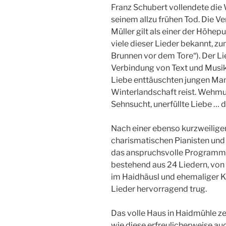
Franz Schubert vollendete die W
seinem allzu frühen Tod. Die 
Müller gilt als einer der Höhep
viele dieser Lieder bekannt, 
Brunnen vor dem Tore“). Der Li
Verbindung von Text und Musik 
Liebe enttäuschten jungen Mann
Winterlandschaft reist. Wehmut
Sehnsucht, unerfüllte Liebe … 
Nach einer ebenso kurzweilige
charismatischen Pianisten und 
das anspruchsvolle Programm.
bestehend aus 24 Liedern, von
im Haidhäusl und ehemaliger 
Lieder hervorragend trug.
Das volle Haus in Haidmühle ze
wie diese erfreulicherweise a