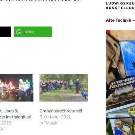
LUDWIGSREU
AUSSTELLUN
Alte Technik 
teilen
t: Liada &
Grenzüberschreitend!!
tn im Haidhäusl
5. Oktober 2021
il 2018
In "Musik"
ik"