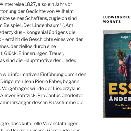
interreise 1827, also ein Jahr vor
Vertonung der Gedichte von Wilhelm
LUDWIGSREU
unkte seines Schaffens, zugleich sind
MONATS
zum Beispiel „Der Lindenbaum“ („Am
ederzyklus – kongenial übrigens die
– erzählt die Geschichte eines von der
es, der ziellos durch eine
, Glück, Erinnerungen, Trauer,
das sind die Hauptmotive der Lieder.
n wie informativen Einführung durch den
Dirigenten Jean Pierre Faber, begann
 Vorgetragen wurde der Liederzyklus,
 Ansver Sobtzick, ProCantus Chorleiter
Kammersänger, dessen Bassstimme die
igte, dass kulturelle Veranstaltungen
uch im Umkreis unserer Gemeinde sehr