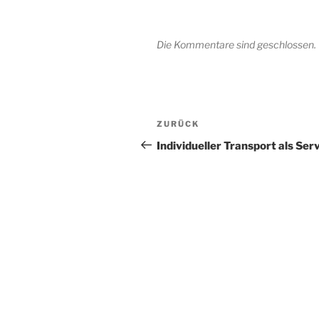
Die Kommentare sind geschlossen.
Beitragsnavigation
Vorheriger
ZURÜCK
Beitrag
Individueller Transport als Ser