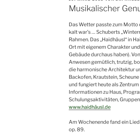
AM
Musikalischer Genu
Das Wetter passte zum Motto 
kalt war’s … Schuberts „Winterr
Rahmen. Das „Haidhäusl“ in Ha
Ort mit eigenem Charakter und 
Gebäude durchaus haben). Von 
Anwesen gemütlich, trutzig, b
die harmonische Architektur un
Backofen, Krautstein, Scheune
und fungiert heute als Zentrum
Informationen zu Haus, Progr
Schulungsaktivitäten, Gruppeno
www.haidhäusl.de
Am Wochenende fand ein Liede
op. 89.