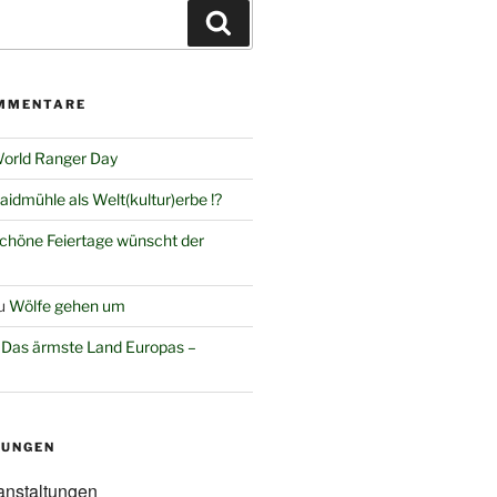
Suchen
MMENTARE
orld Ranger Day
aidmühle als Welt(kultur)erbe !?
chöne Feiertage wünscht der
u
Wölfe gehen um
u
Das ärmste Land Europas –
TUNGEN
anstaltungen