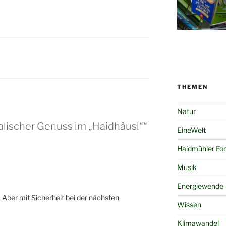
THEMEN
Natur
alischer Genuss im „Haidhäusl““
EineWelt
Haidmühler Fo
Musik
Energiewende
Aber mit Sicherheit bei der nächsten
Wissen
Klimawandel