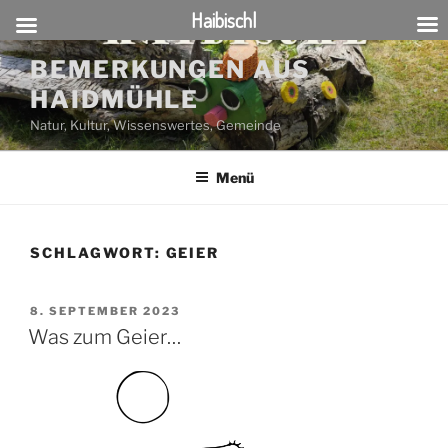
Haibischl
Zum
BEMERKUNGEN AUS
Inhalt
HAIDMÜHLE
springen
Natur, Kultur, Wissenswertes, Gemeinde
Menü
SCHLAGWORT:
GEIER
VERÖFFENTLICHT
8. SEPTEMBER 2023
AM
Was zum Geier…