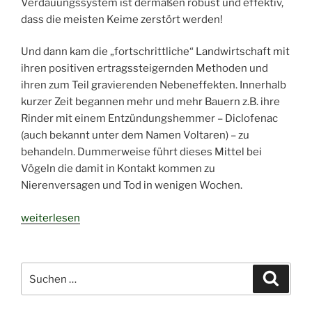
Verdauungssystem ist dermaßen robust und effektiv,
dass die meisten Keime zerstört werden!
Und dann kam die „fortschrittliche“ Landwirtschaft mit
ihren positiven ertragssteigernden Methoden und
ihren zum Teil gravierenden Nebeneffekten. Innerhalb
kurzer Zeit begannen mehr und mehr Bauern z.B. ihre
Rinder mit einem Entzündungshemmer – Diclofenac
(auch bekannt unter dem Namen Voltaren) – zu
behandeln. Dummerweise führt dieses Mittel bei
Vögeln die damit in Kontakt kommen zu
Nierenversagen und Tod in wenigen Wochen.
„Was
weiterlesen
zum
Geier…“
Suchen
Suche
nach: