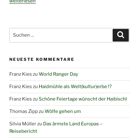
„Wahnsinn:
weiterlesen
Hundeschlitten-
Weltmeisterschaft
in
Haidmühle“
Suchen
Suche
nach:
NEUESTE KOMMENTARE
Franz Kies
zu
World Ranger Day
Franz Kies
zu
Haidmühle als Welt(kultur)erbe !?
Franz Kies
zu
Schöne Feiertage wünscht der Haibischl
Thomas Zipp
zu
Wölfe gehen um
Silvia Müller
zu
Das ärmste Land Europas –
Reisebericht