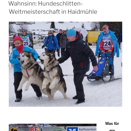
AM
auf
Wahnsinn: Hundeschlitten-
dem
Weltmeisterschaft in Haidmühle
Huskyhof“
Was für
ein