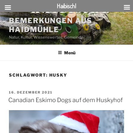
Haibischl
Zum
BEMERKUNGEN AUS
Inhalt
HAIDMÜHLE
springen
Natur, Kultur, Wissenswertes, Gemeinde
Menü
SCHLAGWORT:
HUSKY
VERÖFFENTLICHT
16. DEZEMBER 2021
AM
Canadian Eskimo Dogs auf dem Huskyhof