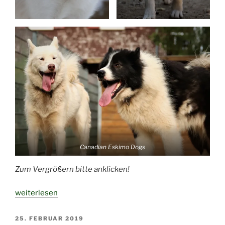
Canadian Eskimo Dogs
Zum Vergrößern bitte anklicken!
„Canadian
weiterlesen
Eskimo
Dogs
VERÖFFENTLICHT
25. FEBRUAR 2019