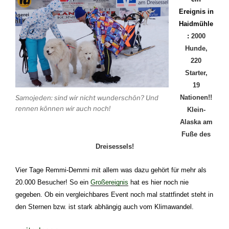
Ereignis in
Haidmühle
:
2000
Hunde,
220
Starter,
19
Nationen!!
Samojeden: sind wir nicht wunderschön? Und
rennen können wir auch noch!
Klein-
Alaska am
Fuße des
Dreisessels!
Vier Tage Remmi-Demmi mit allem was dazu gehört für mehr als
20.000 Besucher! So ein
Großereignis
hat es hier noch nie
gegeben.
O
b
ein vergleichbares Event
noch mal stattfindet steht in
den Sternen bzw. ist stark abhängig auch vom Klimawandel.