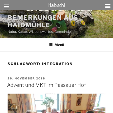
Haibischl
Zum
BEMERKUNGEN AUS
Inhalt
HAIDMÜHLE
springen
Natur, Kultur, Wissenswertes, Gemeinde
Menü
SCHLAGWORT:
INTEGRATION
VERÖFFENTLICHT
26. NOVEMBER 2018
AM
Advent und MKT im Passauer Hof