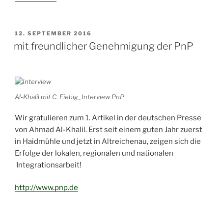
Made
in
Germany
VERÖFFENTLICHT
12. SEPTEMBER 2016
AM
–
mit freundlicher Genehmigung der PnP
Made
by
Refugees“
Al-Khalil mit C. Fiebig_Interview PnP
Wir gratulieren zum 1. Artikel in der deutschen Presse
von Ahmad Al-Khalil. Erst seit einem guten Jahr zuerst
in Haidmühle und jetzt in Altreichenau, zeigen sich die
Erfolge der lokalen, regionalen und nationalen
Integrationsarbeit!
http://www.pnp.de