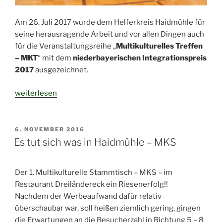
Am 26. Juli 2017 wurde dem Helferkreis Haidmühle für
seine herausragende Arbeit und vor allen Dingen auch
für die Veranstaltungsreihe „
Multikulturelles Treffen
– MKT
“ mit dem
niederbayerischen Integrationspreis
2017
ausgezeichnet.
„Wer
weiterlesen
springt
höher?“
VERÖFFENTLICHT
6. NOVEMBER 2016
AM
Es tut sich was in Haidmühle – MKS
Der 1. Multikulturelle Stammtisch – MKS – im
Restaurant Dreiländereck ein Riesenerfolg!!
Nachdem der Werbeaufwand dafür relativ
überschaubar war, soll heißen ziemlich gering, gingen
die Erwartungen an die Besucherzahl in Richtung 5 – 8