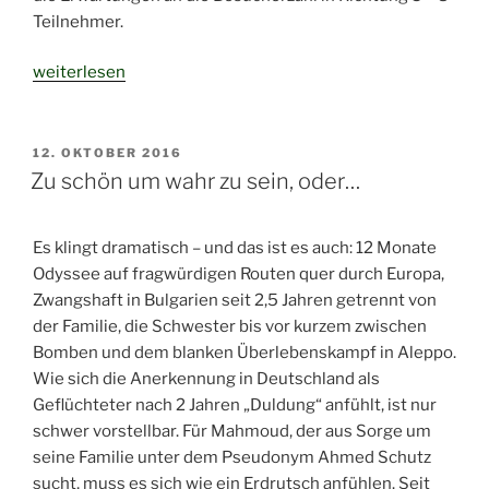
Teilnehmer.
„Es
weiterlesen
tut
sich
was
VERÖFFENTLICHT
12. OKTOBER 2016
AM
in
Zu schön um wahr zu sein, oder…
Haidmühle
–
Es klingt dramatisch – und das ist es auch: 12 Monate
MKS“
Odyssee auf fragwürdigen Routen quer durch Europa,
Zwangshaft in Bulgarien seit 2,5 Jahren getrennt von
der Familie, die Schwester bis vor kurzem zwischen
Bomben und dem blanken Überlebenskampf in Aleppo.
Wie sich die Anerkennung in Deutschland als
Geflüchteter nach 2 Jahren „Duldung“ anfühlt, ist nur
schwer vorstellbar. Für Mahmoud, der aus Sorge um
seine Familie unter dem Pseudonym Ahmed Schutz
sucht, muss es sich wie ein Erdrutsch anfühlen. Seit