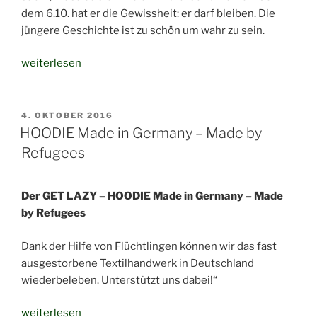
dem 6.10. hat er die Gewissheit: er darf bleiben. Die
jüngere Geschichte ist zu schön um wahr zu sein.
„Zu
weiterlesen
schön
um
wahr
VERÖFFENTLICHT
4. OKTOBER 2016
AM
zu
HOODIE Made in Germany – Made by
sein,
Refugees
oder…“
Der GET LAZY – HOODIE Made in Germany – Made
by Refugees
Dank der Hilfe von Flüchtlingen können wir das fast
ausgestorbene Textilhandwerk in Deutschland
wiederbeleben. Unterstützt uns dabei!“
„HOODIE
weiterlesen