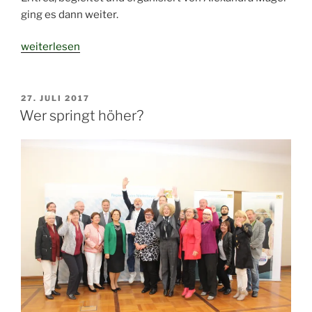
ging es dann weiter.
„Advent
weiterlesen
und
MKT
im
VERÖFFENTLICHT
27. JULI 2017
AM
Passauer
Wer springt höher?
Hof“