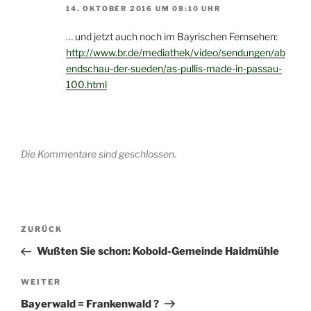
14. OKTOBER 2016 UM 08:10 UHR
… und jetzt auch noch im Bayrischen Fernsehen:
http://www.br.de/mediathek/video/sendungen/ab
endschau-der-sueden/as-pullis-made-in-passau-
100.html
Die Kommentare sind geschlossen.
Beitragsnavigation
Vorheriger
ZURÜCK
Beitrag
Wußten Sie schon: Kobold-Gemeinde Haidmühle
Nächster
WEITER
Beitrag
Bayerwald = Frankenwald ?