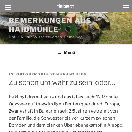
Haibischl
Zum
BEMERKUNGEN AUS
Inhalt
HAIDMÜHLE
springen
Natur, Kultur, Wissenswertes, Gemeinde
Menü
VERÖFFENTLICHT
12. OKTOBER 2016
VON
FRANZ KIES
AM
Zu schön um wahr zu sein, oder…
Es klingt dramatisch – und das ist es auch: 12 Monate
Odyssee auf fragwürdigen Routen quer durch Europa,
Zwangshaft in Bulgarien seit 2,5 Jahren getrennt von
der Familie, die Schwester bis vor kurzem zwischen
Bomben und dem blanken Überlebenskampf in Aleppo.