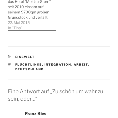
das Hotel "Moldau-Stern"
seit 2010 einsam auf
seinem 9700qm großen
Grundstück und verfällt.
Dabei könnte ein
22. Mai 2015
geschickter Investor das
In "Tipp"
Haus wieder zum Leben
erwecken und profitabel
betreiben – wenn sich
denn einer fände. Am
Wochenende hatte ich
KATEGORIEN
EINEWELT
die Gelegenheit, das
Hotel von innen zu sehen.
SCHLAGWÖRTER
FLÜCHTLINGE
,
INTEGRATION
,
ARBEIT
,
DEUTSCHLAND
…
Eine Antwort auf „Zu schön um wahr zu
sein, oder…“
Franz Kies