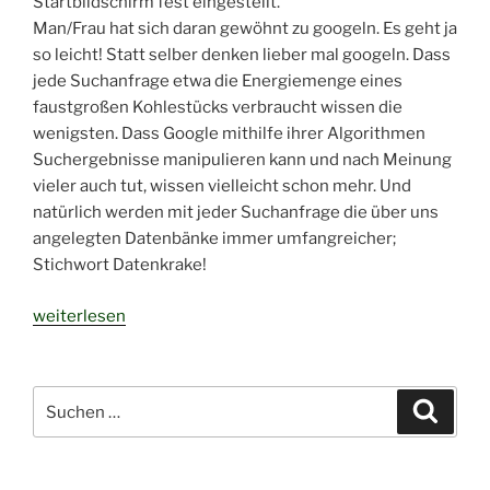
Startbildschirm fest eingestellt.
Man/Frau hat sich daran gewöhnt zu googeln. Es geht ja
so leicht! Statt selber denken lieber mal googeln. Dass
jede Suchanfrage etwa die Energiemenge eines
faustgroßen Kohlestücks verbraucht wissen die
wenigsten. Dass Google mithilfe ihrer Algorithmen
Suchergebnisse manipulieren kann und nach Meinung
vieler auch tut, wissen vielleicht schon mehr. Und
natürlich werden mit jeder Suchanfrage die über uns
angelegten Datenbänke immer umfangreicher;
Stichwort Datenkrake!
„Bäume
weiterlesen
in
Afrika
oder
Suchen
Suche
Google
nach:
Milliarden
in