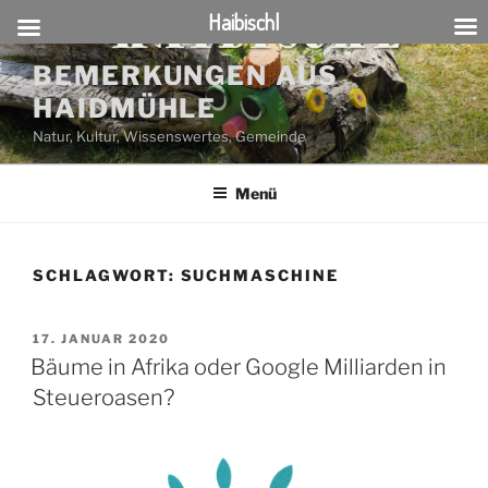
Haibischl
Zum
BEMERKUNGEN AUS
Inhalt
HAIDMÜHLE
springen
Natur, Kultur, Wissenswertes, Gemeinde
Menü
SCHLAGWORT:
SUCHMASCHINE
VERÖFFENTLICHT
17. JANUAR 2020
AM
Bäume in Afrika oder Google Milliarden in
Steueroasen?