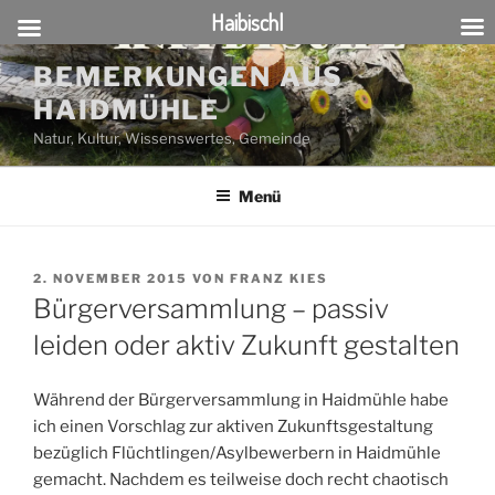
Haibischl
Zum
BEMERKUNGEN AUS
Inhalt
HAIDMÜHLE
springen
Natur, Kultur, Wissenswertes, Gemeinde
Menü
VERÖFFENTLICHT
2. NOVEMBER 2015
VON
FRANZ KIES
AM
Bürgerversammlung – passiv
leiden oder aktiv Zukunft gestalten
Während der Bürgerversammlung in Haidmühle habe
ich einen Vorschlag zur aktiven Zukunftsgestaltung
bezüglich Flüchtlingen/Asylbewerbern in Haidmühle
gemacht. Nachdem es teilweise doch recht chaotisch