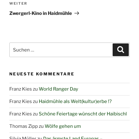
Nächster
WEITER
Beitrag
Zwergerl-Kino in Haidmühle
Suchen
Suche
nach:
NEUESTE KOMMENTARE
Franz Kies
zu
World Ranger Day
Franz Kies
zu
Haidmühle als Welt(kultur)erbe !?
Franz Kies
zu
Schöne Feiertage wünscht der Haibischl
Thomas Zipp
zu
Wölfe gehen um
Silvia Müller
zu
Das ärmste Land Europas –