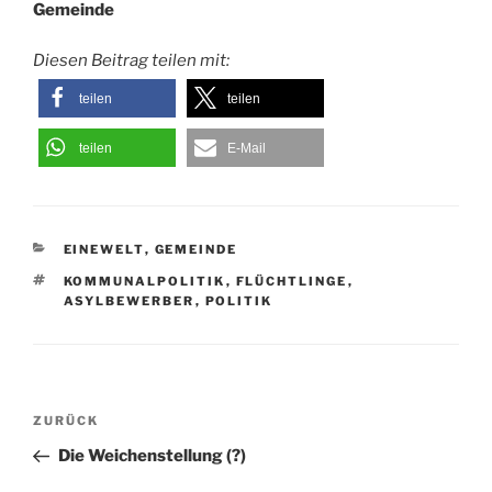
Gemeinde
Diesen Beitrag teilen mit:
teilen
teilen
teilen
E-Mail
KATEGORIEN
EINEWELT
,
GEMEINDE
SCHLAGWÖRTER
KOMMUNALPOLITIK
,
FLÜCHTLINGE
,
ASYLBEWERBER
,
POLITIK
Beitragsnavigation
Vorheriger
ZURÜCK
Beitrag
Die Weichenstellung (?)