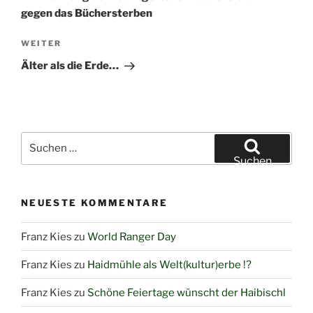
gegen das Büchersterben
Nächster
WEITER
Beitrag
Älter als die Erde…
Suchen
nach:
Suchen
NEUESTE KOMMENTARE
Franz Kies
zu
World Ranger Day
Franz Kies
zu
Haidmühle als Welt(kultur)erbe !?
Franz Kies
zu
Schöne Feiertage wünscht der Haibischl