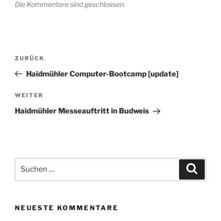
Die Kommentare sind geschlossen.
Beitragsnavigation
Vorheriger
ZURÜCK
Beitrag
Haidmühler Computer-Bootcamp [update]
Nächster
WEITER
Beitrag
Haidmühler Messeauftritt in Budweis
Suchen
Suche
nach:
NEUESTE KOMMENTARE