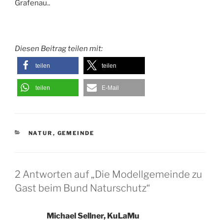
Grafenau..
Diesen Beitrag teilen mit:
teilen
teilen
teilen
E-Mail
KATEGORIEN
NATUR
,
GEMEINDE
2 Antworten auf „Die Modellgemeinde zu
Gast beim Bund Naturschutz“
Michael Sellner, KuLaMu