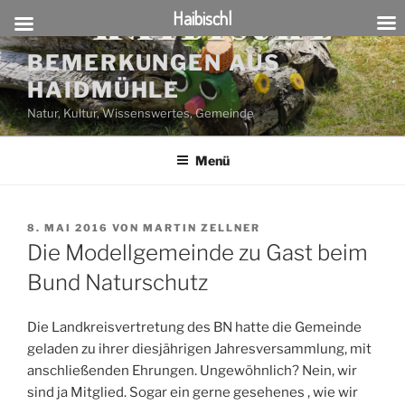
Haibischl
Zum
BEMERKUNGEN AUS
Inhalt
HAIDMÜHLE
springen
Natur, Kultur, Wissenswertes, Gemeinde
Menü
VERÖFFENTLICHT
8. MAI 2016
VON
MARTIN ZELLNER
AM
Die Modellgemeinde zu Gast beim
Bund Naturschutz
Die Landkreisvertretung des BN hatte die Gemeinde
geladen zu ihrer diesjährigen Jahresversammlung, mit
anschließenden Ehrungen. Ungewöhnlich? Nein, wir
sind ja Mitglied. Sogar ein gerne gesehenes , wie wir