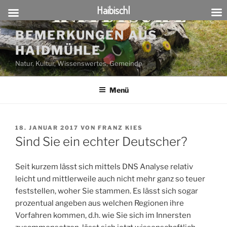
Haibischl
Zum
BEMERKUNGEN AUS
Inhalt
HAIDMÜHLE
springen
Natur, Kultur, Wissenswertes, Gemeinde
Menü
VERÖFFENTLICHT
18. JANUAR 2017
VON
FRANZ KIES
AM
Sind Sie ein echter Deutscher?
Seit kurzem lässt sich mittels DNS Analyse relativ
leicht und mittlerweile auch nicht mehr ganz so teuer
feststellen, woher Sie stammen. Es lässt sich sogar
prozentual angeben aus welchen Regionen ihre
Vorfahren kommen, d.h. wie Sie sich im Innersten