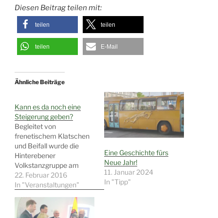
Diesen Beitrag teilen mit:
teilen
teilen
teilen
E-Mail
Ähnliche Beiträge
Kann es da noch eine
Steigerung geben?
Begleitet von
frenetischem Klatschen
und Beifall wurde die
Eine Geschichte fürs
Hinterebener
Neue Jahr!
Volkstanzgruppe am
11. Januar 2024
Schluss des 5.
22. Februar 2016
In "Tipp"
Multikulturellen Treffens
In "Veranstaltungen"
verabschiedet. Welch
eine Vorstellung!
Angefangen hatte alles