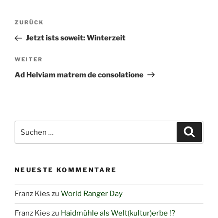
Beitragsnavigation
Vorheriger
ZURÜCK
Beitrag
Jetzt ists soweit: Winterzeit
Nächster
WEITER
Beitrag
Ad Helviam matrem de consolatione
Suchen
Suche
nach:
NEUESTE KOMMENTARE
Franz Kies
zu
World Ranger Day
Franz Kies
zu
Haidmühle als Welt(kultur)erbe !?