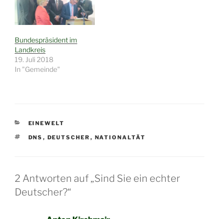
ganz harmlos mit der
Vorführung
verschiedener
bayerischer Volkstänze.
Bundespräsident im
Als nächstes kam bereits
Landkreis
den Auftritt der
19. Juli 2018
elfjährigen Astrid Gaaß
In "Gemeinde"
die mit ihrer
Ziehharmonika die
Zuschauer begeisterte.
Und richtig…
KATEGORIEN
EINEWELT
SCHLAGWÖRTER
DNS
,
DEUTSCHER
,
NATIONALTÄT
2 Antworten auf „Sind Sie ein echter
Deutscher?“