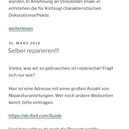
werden. In Anlehnung an Streubilder (
maki-e
)
entstehen die für Kintsugi charakteristischen
Dekorationseffekte.
„Kintsugi
weiterlesen
–
金
VERÖFFENTLICHT
31. MÄRZ 2015
AM
継
Selber reparieren!!!
ぎ“
Vieles, was wir so gebrauchen, ist reparierbar! Fragt
sich nur wie?
Hier ist eine Adresse mit einer großen Anzahl von
Reparaturanleitungen. Wer noch andere Webseiten
kennt, bitte eintragen.
https://de.ifixit.com/Guide