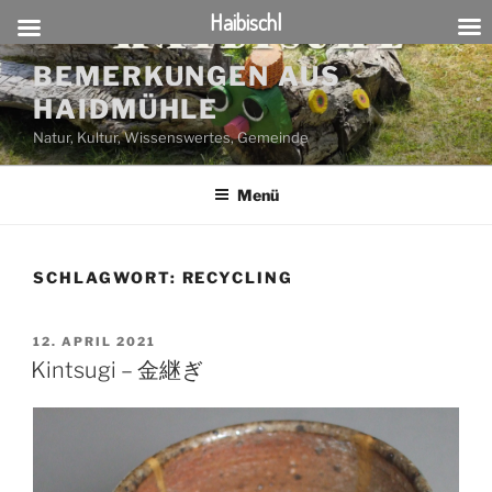
Haibischl
Zum
BEMERKUNGEN AUS
Inhalt
HAIDMÜHLE
springen
Natur, Kultur, Wissenswertes, Gemeinde
Menü
SCHLAGWORT:
RECYCLING
VERÖFFENTLICHT
12. APRIL 2021
AM
Kintsugi – 金継ぎ