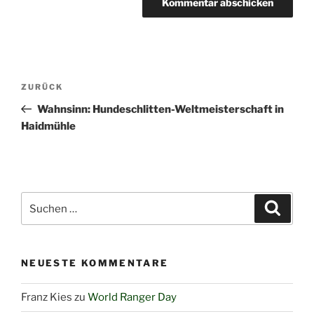
Beitragsnavigation
Vorheriger
ZURÜCK
Beitrag
Wahnsinn: Hundeschlitten-Weltmeisterschaft in
Haidmühle
Suchen
Suche
nach:
NEUESTE KOMMENTARE
Franz Kies
zu
World Ranger Day