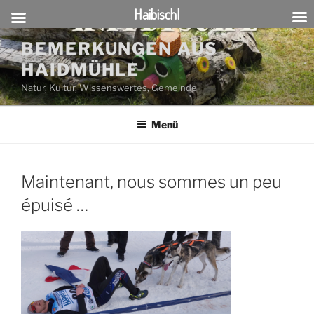
Haibischl
Zum
BEMERKUNGEN AUS
Inhalt
HAIDMÜHLE
springen
Natur, Kultur, Wissenswertes, Gemeinde
Menü
Maintenant, nous sommes un peu
épuisé …