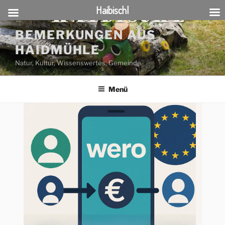
Haibischl
Zum
BEMERKUNGEN AUS
Inhalt
HAIDMÜHLE
springen
Natur, Kultur, Wissenswertes, Gemeinde
Menü