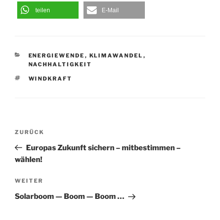
teilen
E-Mail
KATEGORIEN
ENERGIEWENDE
,
KLIMAWANDEL
,
NACHHALTIGKEIT
SCHLAGWÖRTER
WINDKRAFT
Beitragsnavigation
Vorheriger
ZURÜCK
Beitrag
Europas Zukunft sichern – mitbestimmen –
wählen!
Nächster
WEITER
Beitrag
Solarboom — Boom — Boom …