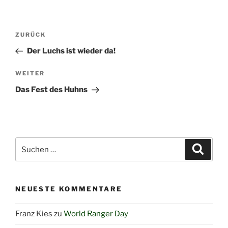
Beitragsnavigation
Vorheriger
ZURÜCK
Beitrag
Der Luchs ist wieder da!
Nächster
WEITER
Beitrag
Das Fest des Huhns
Suchen
Suche
nach:
NEUESTE KOMMENTARE
Franz Kies
zu
World Ranger Day