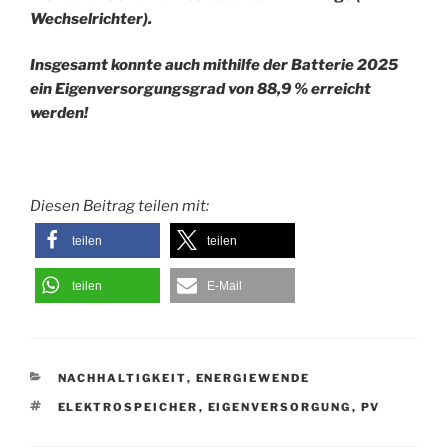
Wechselrichter).
Insgesamt konnte auch mithilfe der Batterie 2025
ein Eigenversorgungsgrad von 88,9 % erreicht
werden!
Diesen Beitrag teilen mit:
teilen
teilen
teilen
E-Mail
KATEGORIEN
NACHHALTIGKEIT
,
ENERGIEWENDE
SCHLAGWÖRTER
ELEKTROSPEICHER
,
EIGENVERSORGUNG
,
PV