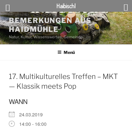
Haibischl
Zum
BEMERKUNGEN AUS
Inhalt
HAIDMÜHLE
springen
Natur, Kultur, Wissenswertes, Gemeinde
Menü
17. Multikulturelles Treffen – MKT
— Klassik meets Pop
WANN
24.03.2019
14:00 - 16:00