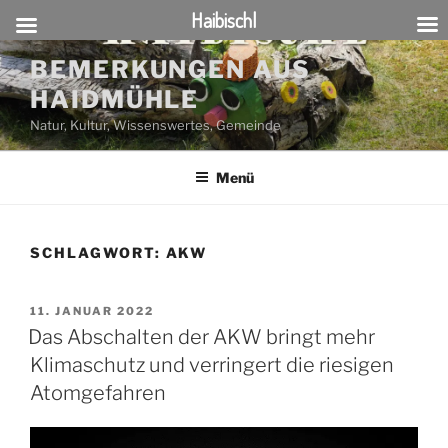
Haibischl
Zum
BEMERKUNGEN AUS
Inhalt
HAIDMÜHLE
springen
Natur, Kultur, Wissenswertes, Gemeinde
Menü
SCHLAGWORT:
AKW
VERÖFFENTLICHT
11. JANUAR 2022
AM
Das Abschalten der AKW bringt mehr
Klimaschutz und verringert die riesigen
Atomgefahren