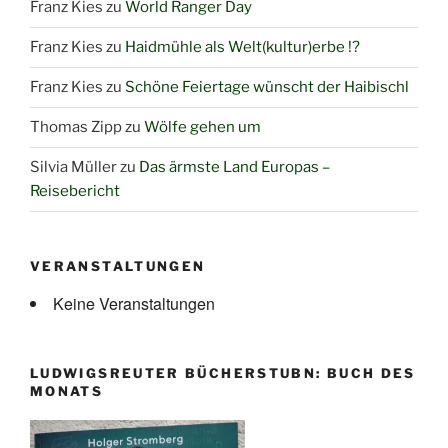
Franz Kies
zu
World Ranger Day
die
riesigen
Franz Kies
zu
Haidmühle als Welt(kultur)erbe !?
Atomgefahren“
Franz Kies
zu
Schöne Feiertage wünscht der Haibischl
Thomas Zipp
zu
Wölfe gehen um
Silvia Müller
zu
Das ärmste Land Europas –
Reisebericht
VERANSTALTUNGEN
Keine Veranstaltungen
LUDWIGSREUTER BÜCHERSTUBN: BUCH DES
MONATS