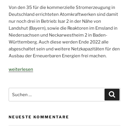
Von den 35 für die kommerzielle Stromerzeugung in
Deutschland errichteten Atomkraftwerken sind damit
nur noch drei in Betrieb: Isar 2 in der Nähe von
Landshut (Bayern), sowie die Reaktoren im Emsland in
Niedersachsen und Neckarwestheim 2 in Baden-
Württemberg. Auch diese werden Ende 2022 alle
abgeschaltet sein und weitere Netzkapazitäten für den
Ausbau der Erneuerbaren Energien frei machen.
„Das
weiterlesen
Abschalten
der
AKW
Suchen
Suche
bringt
nach:
mehr
Klimaschutz
NEUESTE KOMMENTARE
und
verringert