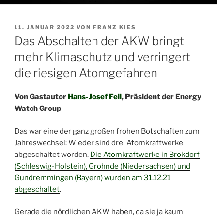
VERÖFFENTLICHT
11. JANUAR 2022
VON
FRANZ KIES
AM
Das Abschalten der AKW bringt
mehr Klimaschutz und verringert
die riesigen Atomgefahren
Von Gastautor
Hans-Josef Fell
, Präsident der Energy
Watch Group
Das war eine der ganz großen frohen Botschaften zum
Jahreswechsel: Wieder sind drei Atomkraftwerke
abgeschaltet worden.
Die Atomkraftwerke in Brokdorf
(Schleswig-Holstein), Grohnde (Niedersachsen) und
Gundremmingen (Bayern) wurden am 31.12.21
abgeschaltet
.
Gerade die nördlichen AKW haben, da sie ja kaum