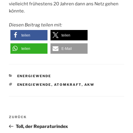
vielleicht frühestens 20 Jahren dann ans Netz gehen
könnte.
Diesen Beitrag teilen mit:
teilen
teilen
teilen
E-Mail
KATEGORIEN
ENERGIEWENDE
SCHLAGWÖRTER
ENERGIEWENDE
,
ATOMKRAFT
,
AKW
Beitragsnavigation
Vorheriger
ZURÜCK
Beitrag
Toll, der Reparaturindex