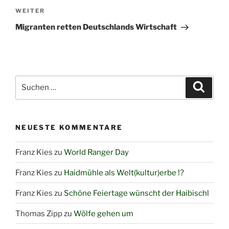
Nächster
WEITER
Beitrag
Migranten retten Deutschlands Wirtschaft
Suchen
Suche
nach:
NEUESTE KOMMENTARE
Franz Kies
zu
World Ranger Day
Franz Kies
zu
Haidmühle als Welt(kultur)erbe !?
Franz Kies
zu
Schöne Feiertage wünscht der Haibischl
Thomas Zipp
zu
Wölfe gehen um