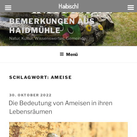
Haibischl
Zum
BEMERKUNGEN AUS
Inhalt
HAIDMÜHLE
springen
Natur, Kultur, Wissenswertes, Gemeinde
Menü
SCHLAGWORT:
AMEISE
VERÖFFENTLICHT
30. OKTOBER 2022
AM
Die Bedeutung von Ameisen in ihren
Lebensräumen