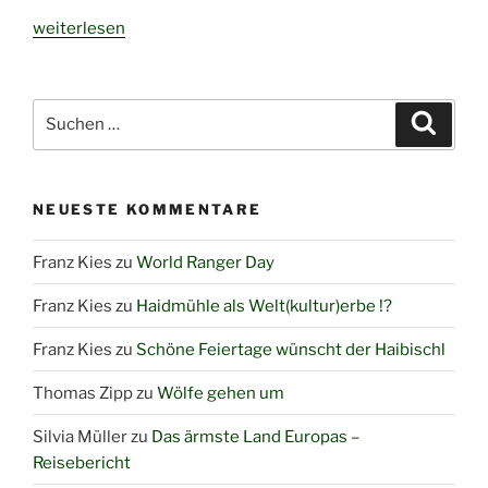
„Die
weiterlesen
Bedeutung
von
Ameisen
Suchen
Suche
in
nach:
ihren
Lebensräumen“
NEUESTE KOMMENTARE
Franz Kies
zu
World Ranger Day
Franz Kies
zu
Haidmühle als Welt(kultur)erbe !?
Franz Kies
zu
Schöne Feiertage wünscht der Haibischl
Thomas Zipp
zu
Wölfe gehen um
Silvia Müller
zu
Das ärmste Land Europas –
Reisebericht