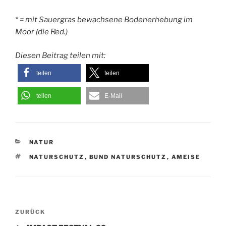
* = mit Sauergras bewachsene Bodenerhebung im
Moor (die Red.)
Diesen Beitrag teilen mit:
teilen
teilen
teilen
E-Mail
KATEGORIEN
NATUR
SCHLAGWÖRTER
NATURSCHUTZ
,
BUND NATURSCHUTZ
,
AMEISE
Beitragsnavigation
Vorheriger
ZURÜCK
Beitrag