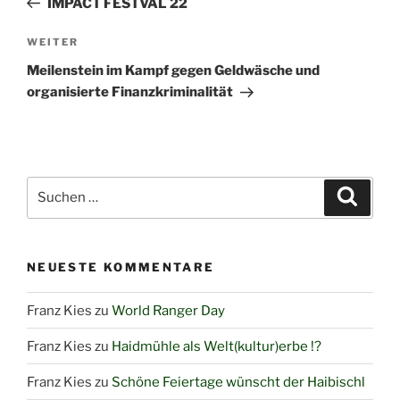
IMPACT FESTVAL 22
Nächster
WEITER
Beitrag
Meilenstein im Kampf gegen Geldwäsche und
organisierte Finanzkriminalität
Suchen
Suche
nach:
NEUESTE KOMMENTARE
Franz Kies
zu
World Ranger Day
Franz Kies
zu
Haidmühle als Welt(kultur)erbe !?
Franz Kies
zu
Schöne Feiertage wünscht der Haibischl