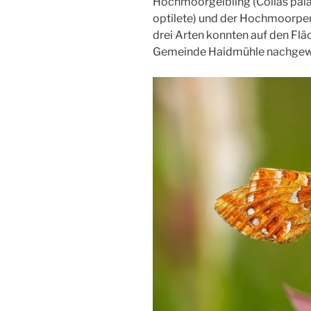
Hochmoorgelbling (Colias pala
optilete) und der Hochmoorperlm
drei Arten konnten auf den Fl
Gemeinde Haidmühle nachgew