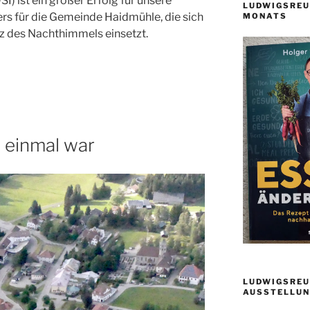
I) ist ein großer Erfolg für unsere
LUDWIGSREU
s für die Gemeinde Haidmühle, die sich
MONATS
tz des Nachthimmels einsetzt.
 einmal war
LUDWIGSREU
AUSSTELLUN