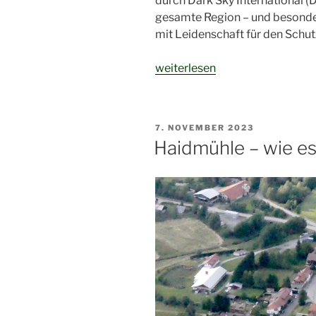
durch Dark Sky International (DS
gesamte Region – und besonder
mit Leidenschaft für den Schu
„Sternenpark
weiterlesen
Haidmühle:
Ein
Leuchtfeuer
VERÖFFENTLICHT
7. NOVEMBER 2023
für
AM
Haidmühle – wie es
die
Nacht“