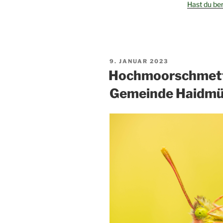
Hast du be
VERÖFFENTLICHT
9. JANUAR 2023
AM
Hochmoorschmette
Gemeinde Haidmü