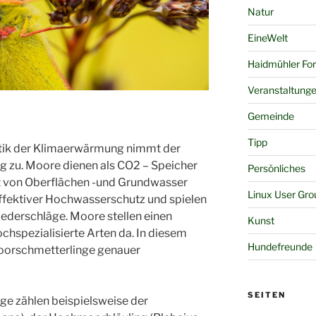
Natur
EineWelt
Haidmühler Fo
Veranstaltung
Gemeinde
Tipp
tik der Klimaerwärmung nimmt der
 zu. Moore dienen als CO2 – Speicher
Persönliches
ät von Oberflächen -und Grundwasser
Linux User Gro
effektiver Hochwasserschutz und spielen
Niederschläge. Moore stellen einen
Kunst
hspezialisierte Arten da. In diesem
Hundefreunde
moorschmetterlinge genauer
SEITEN
e zählen beispielsweise der