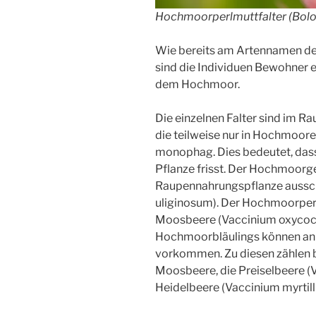
Hochmoorperlmuttfalter (Bolor
Wie bereits am Artennamen de
sind die Individuen Bewohner 
dem Hochmoor.
Die einzelnen Falter sind im 
die teilweise nur in Hochmoor
monophag. Dies bedeutet, dass 
Pflanze frisst. Der Hochmoorgel
Raupennahrungspflanze aussch
uliginosum). Der Hochmoorperlm
Moosbeere (Vaccinium oxycoc
Hochmoorbläulings können an
vorkommen. Zu diesen zählen b
Moosbeere, die Preiselbeere (V
Heidelbeere (Vaccinium myrtill