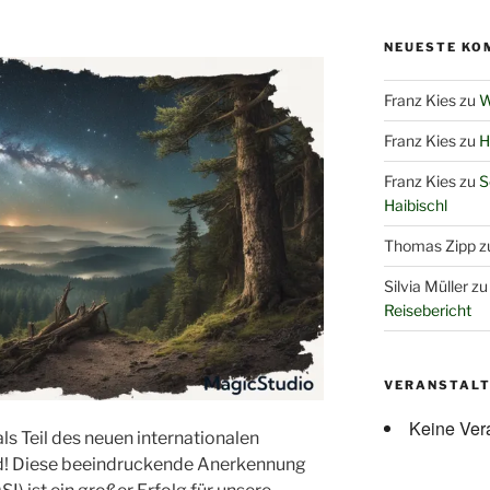
NEUESTE KO
Franz Kies
zu
W
Franz Kies
zu
H
Franz Kies
zu
S
Haibischl
Thomas Zipp
z
Silvia Müller
z
Reisebericht
VERANSTAL
Keine Ver
als Teil des neuen internationalen
d! Diese beeindruckende Anerkennung