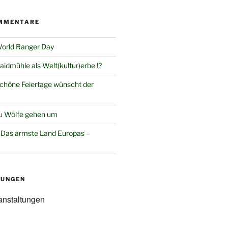
MMENTARE
orld Ranger Day
aidmühle als Welt(kultur)erbe !?
chöne Feiertage wünscht der
u
Wölfe gehen um
u
Das ärmste Land Europas –
TUNGEN
anstaltungen