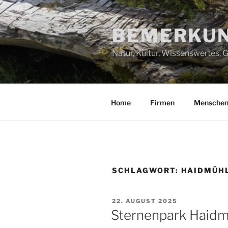
Zum
Inhalt
BEMERKUN
springen
Natur, Kultur, Wissenswertes,
Home
Firmen
Mensche
SCHLAGWORT:
HAIDMÜH
VERÖFFENTLICHT
22. AUGUST 2025
AM
Sternenpark Haidmü