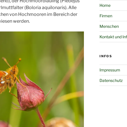
eno), der Hochmoorbläuling (Plebejus
Home
uttfalter (Boloria aquilonaris). Alle
ächen von Hochmooren im Bereich der
Firmen
iesen werden.
Menschen
Kontakt und In
INFOS
Impressum
Datenschutz