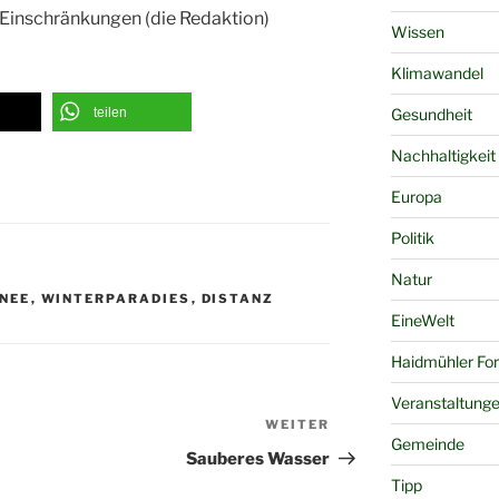
 Einschränkungen (die Redaktion)
Wissen
Klimawandel
Gesundheit
teilen
Nachhaltigkeit
Europa
Politik
Natur
NEE
,
WINTERPARADIES
,
DISTANZ
EineWelt
Haidmühler Fo
Veranstaltung
WEITER
Nächster
Gemeinde
Beitrag
Sauberes Wasser
Tipp