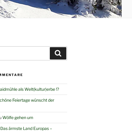
Suchen
MMENTARE
aidmühle als Welt(kultur)erbe !?
chöne Feiertage wünscht der
u
Wölfe gehen um
u
Das ärmste Land Europas –