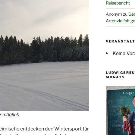
Reisebericht
Anonym
zu
Gem
Artenvielfalt g
VERANSTAL
Keine Ver
LUDWIGSREU
MONATS
r möglich
eimische entdecken den Wintersport für