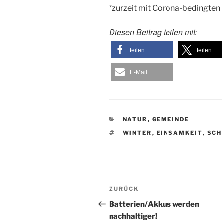
*zurzeit mit Corona-bedingten
Diesen Beitrag teilen mit:
teilen
teilen
E-Mail
KATEGORIEN
NATUR
,
GEMEINDE
SCHLAGWÖRTER
WINTER
,
EINSAMKEIT
,
SCH
Beitragsnavigation
Vorheriger
ZURÜCK
Beitrag
Batterien/Akkus werden
nachhaltiger!