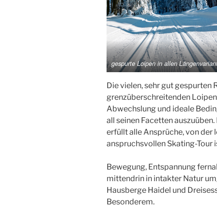
gespurte Loipen in allen Längenvarian
Die vielen, sehr gut gespurten 
grenzüberschreitenden Loipen*
Abwechslung und ideale Bedin
all seinen Facetten auszuüben
erfüllt alle Ansprüche, von der 
anspruchsvollen Skating-Tour is
Bewegung, Entspannung fernab 
mittendrin in intakter Natur u
Hausberge Haidel und Dreisess
Besonderem.