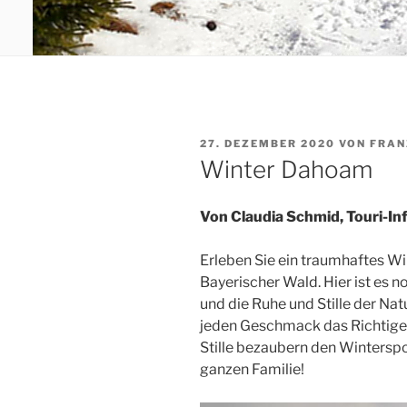
VERÖFFENTLICHT
27. DEZEMBER 2020
VON
FRAN
AM
Winter Dahoam
Von Claudia Schmid, Touri-In
Erleben Sie ein traumhaftes W
Bayerischer Wald. Hier ist es 
und die Ruhe und Stille der Nat
jeden Geschmack das Richtige.
Stille bezaubern den Winterspor
ganzen Familie!