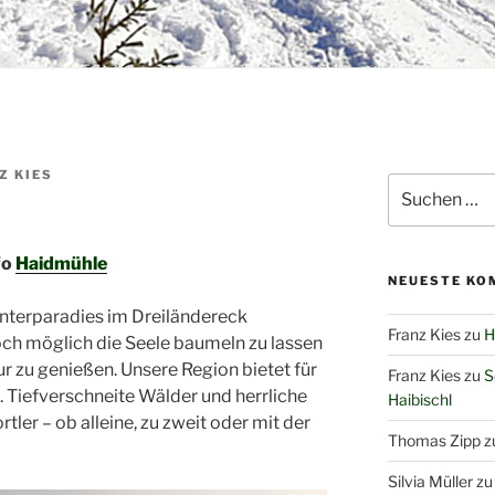
Z KIES
Suchen
nach:
fo
Haidmühle
NEUESTE KO
interparadies im Dreiländereck
Franz Kies
zu
H
noch möglich die Seele baumeln zu lassen
ur zu genießen. Unsere Region bietet für
Franz Kies
zu
S
 Tiefverschneite Wälder und herrliche
Haibischl
tler – ob alleine, zu zweit oder mit der
Thomas Zipp
z
Silvia Müller
z