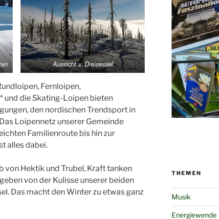
ten
Aussicht v. Dreisessel
Rundloipen, Fernloipen,
 und die Skating-Loipen bieten
gungen, den nordischen Trendsport in
. Das Loipennetz unserer Gemeinde
leichten Familienroute bis hin zur
t alles dabei.
von Hektik und Trubel, Kraft tanken
THEMEN
mgeben von der Kulisse unserer beiden
el. Das macht den Winter zu etwas ganz
Musik
Energiewende