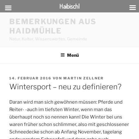
Haibischl
Zum
BEMERKUNGEN AUS
Inhalt
HAIDMÜHLE
springen
Natur, Kultur, Wissenswertes, Gemeinde
Menü
VERÖFFENTLICHT
14. FEBRUAR 2016
VON
MARTIN ZELLNER
AM
Wintersport – neu zu definieren?
Daran wird man sich gewöhnen müssen: Pferde und
Reiter- -auch im tiefsten Winter, wenn man das
überhaupt noch so nennen kann!
Die Winter bei uns
waren früher schon schlimmer, also mit geschlossener
Schneedecke schon ab Anfang November, tagelang