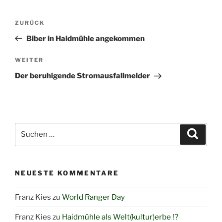
Beitragsnavigation
Vorheriger
ZURÜCK
Beitrag
Biber in Haidmühle angekommen
Nächster
WEITER
Beitrag
Der beruhigende Stromausfallmelder
Suchen
Suche
nach:
NEUESTE KOMMENTARE
Franz Kies
zu
World Ranger Day
Franz Kies
zu
Haidmühle als Welt(kultur)erbe !?