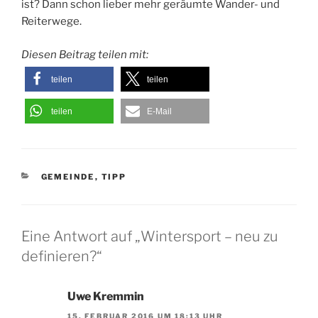
ist? Dann schon lieber mehr geräumte Wander- und
Reiterwege.
Diesen Beitrag teilen mit:
teilen
teilen
teilen
E-Mail
KATEGORIEN
GEMEINDE
,
TIPP
Eine Antwort auf „Wintersport – neu zu
definieren?“
Uwe Kremmin
15. FEBRUAR 2016 UM 18:13 UHR