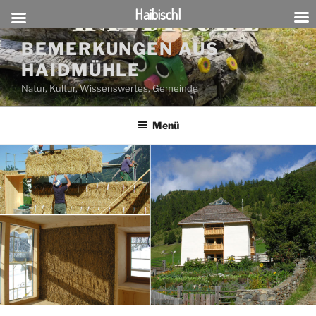
Haibischl
Zum
BEMERKUNGEN AUS
Inhalt
HAIDMÜHLE
springen
Natur, Kultur, Wissenswertes, Gemeinde
Menü