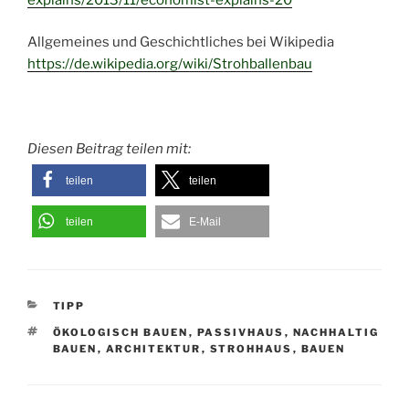
Allgemeines und Geschichtliches bei Wikipedia
https://de.wikipedia.org/wiki/Strohballenbau
Diesen Beitrag teilen mit:
teilen
teilen
teilen
E-Mail
KATEGORIEN
TIPP
SCHLAGWÖRTER
ÖKOLOGISCH BAUEN
,
PASSIVHAUS
,
NACHHALTIG
BAUEN
,
ARCHITEKTUR
,
STROHHAUS
,
BAUEN