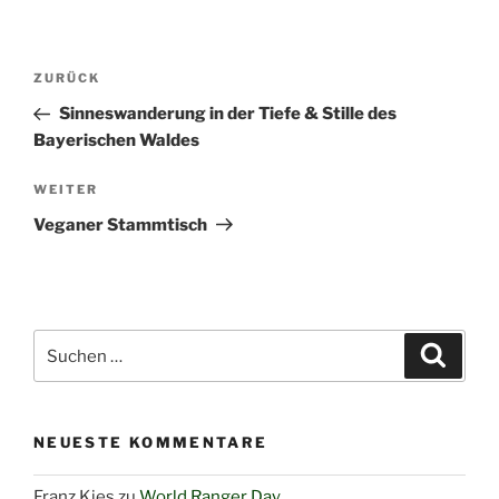
Beitragsnavigation
Vorheriger
ZURÜCK
Beitrag
Sinneswanderung in der Tiefe & Stille des
Bayerischen Waldes
Nächster
WEITER
Beitrag
Veganer Stammtisch
Suchen
Suche
nach:
NEUESTE KOMMENTARE
Franz Kies
zu
World Ranger Day