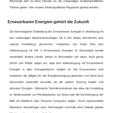
Bioenergie darf es keine Kämpfe um die notwendigen landwirtschaftlichen
Flächen geben. Hier müssen friedenspolitische Regularien gesetzt werden.
Erneuerbaren Energien gehört die Zukunft
Die technologische Entwicklung der Erneuerbaren Energien in Verbindung mit
den notwendigen Speichertechnologien hat in den letzten Jahrzehnten eine
rasante Entwicklung genommen. Inzwischen hat Costa Rica eine
Vollversorgung mit 100 % Erneuerbaren Energien im Stromsektor bereits
verwirklicht. Andere Länder stehen im Stromsektor nah davor. Auch ganze
Dörfer und Städte zeigen auf, dass eine Vollversorgung mit Erneuerbaren
Energien in allen Energiesektoren möglich ist.
Die Erneuerbaren sind
inzwischen die billigste Art der Energieerzeugung geworden und damit auch
ökonomisch wesentlich sinnvoller als die weitere Nutzung fossiler und
atomarer Energien. Historische Technikrevolutionen wie etwa die Umstellung
im Verkehrssektor von Pferdekutschen auf Autos oder die Durchdringung der
Welt mit Mobilfunk oder Personal Computern zeigen: Durch exponentielles
Wachstum durchdringen neue Technologien innerhalb einer Dekade globale