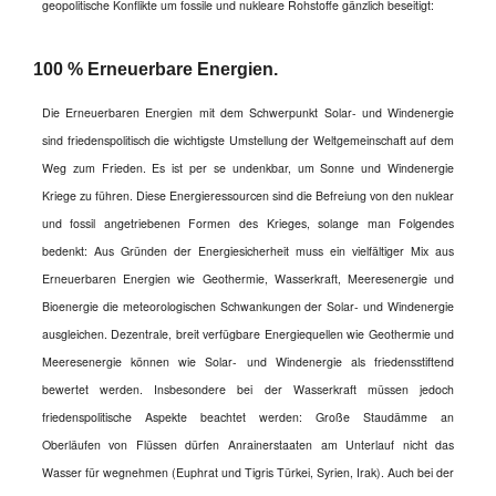
geopolitische Konflikte um fossile und nukleare Rohstoffe gänzlich beseitigt:
100 % Erneuerbare Energien.
Die Erneuerbaren Energien mit dem Schwerpunkt Solar- und Windenergie
sind friedenspolitisch die wichtigste Umstellung der Weltgemeinschaft auf dem
Weg zum Frieden. Es ist per se undenkbar, um Sonne und Windenergie
Kriege zu führen. Diese Energieressourcen sind die Befreiung von den nuklear
und fossil angetriebenen Formen des Krieges, solange man Folgendes
bedenkt:
Aus Gründen der Energiesicherheit muss ein vielfältiger Mix aus
Erneuerbaren Energien wie Geothermie, Wasserkraft, Meeresenergie und
Bioenergie die meteorologischen Schwankungen der Solar- und Windenergie
ausgleichen. Dezentrale, breit verfügbare Energiequellen wie Geothermie und
Meeresenergie können wie Solar- und Windenergie als friedensstiftend
bewertet werden.
Insbesondere bei der Wasserkraft müssen jedoch
friedenspolitische Aspekte beachtet werden: Große Staudämme an
Oberläufen von Flüssen dürfen Anrainerstaaten am Unterlauf nicht das
Wasser für wegnehmen (Euphrat und Tigris Türkei, Syrien, Irak). Auch bei der