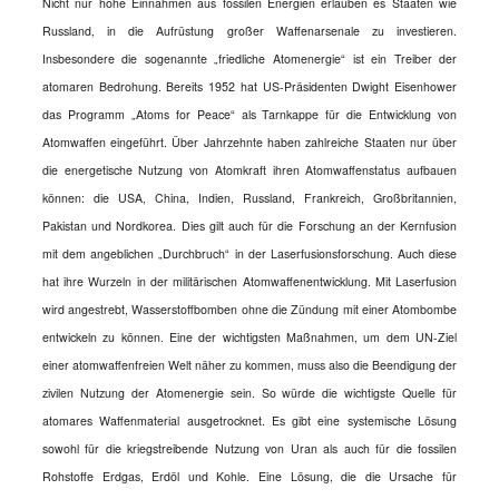
Nicht nur hohe Einnahmen aus fossilen Energien erlauben es Staaten wie
Russland, in die Aufrüstung großer Waffenarsenale zu investieren.
Insbesondere die sogenannte „friedliche Atomenergie“ ist ein Treiber der
atomaren Bedrohung. Bereits 1952 hat US-Präsidenten Dwight Eisenhower
das Programm „Atoms for Peace“ als Tarnkappe für die Entwicklung von
Atomwaffen eingeführt. Über Jahrzehnte haben zahlreiche Staaten nur über
die energetische Nutzung von Atomkraft ihren Atomwaffenstatus aufbauen
können: die USA, China, Indien, Russland, Frankreich, Großbritannien,
Pakistan und Nordkorea.
Dies gilt auch für die Forschung an der Kernfusion
mit dem angeblichen „Durchbruch“ in der Laserfusionsforschung. Auch diese
hat ihre Wurzeln in der militärischen Atomwaffenentwicklung. Mit Laserfusion
wird angestrebt, Wasserstoffbomben ohne die Zündung mit einer Atombombe
entwickeln zu können.
Eine der wichtigsten Maßnahmen, um dem UN-Ziel
einer atomwaffenfreien Welt näher zu kommen, muss also die Beendigung der
zivilen Nutzung der Atomenergie sein. So würde die wichtigste Quelle für
atomares Waffenmaterial ausgetrocknet.
Es gibt eine systemische Lösung
sowohl für die kriegstreibende Nutzung von Uran als auch für die fossilen
Rohstoffe Erdgas, Erdöl und Kohle. Eine Lösung, die die Ursache für