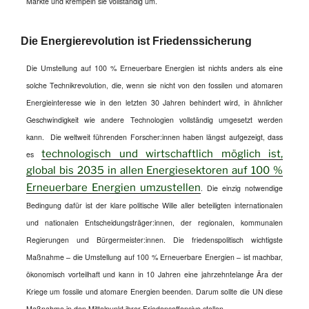
Märkte und krempeln sie vollständig um.
Die Energierevolution ist Friedenssicherung
Die Umstellung auf 100 % Erneuerbare Energien ist nichts anders als eine
solche Technikrevolution, die, wenn sie nicht von den fossilen und atomaren
Energieinteresse wie in den letzten 30 Jahren behindert wird, in ähnlicher
Geschwindigkeit wie andere Technologien vollständig umgesetzt werden
kann. Die weltweit führenden Forscher:innen haben längst aufgezeigt, dass
technologisch und wirtschaftlich möglich ist,
es
global bis 2035 in allen Energiesektoren auf 100 %
Erneuerbare Energien umzustellen
.
Die einzig notwendige
Bedingung dafür ist der klare politische Wille aller beteiligten internationalen
und nationalen Entscheidungsträger:innen, der regionalen, kommunalen
Regierungen und Bürgermeister:innen.
Die friedenspolitisch wichtigste
Maßnahme – die Umstellung auf 100 % Erneuerbare Energien – ist machbar,
ökonomisch vorteilhaft und kann in 10 Jahren eine jahrzehntelange Ära der
Kriege um fossile und atomare Energien beenden.
Darum sollte die UN diese
Maßnahme in den Mittelpunkt ihrer Friedensoffensive stellen.