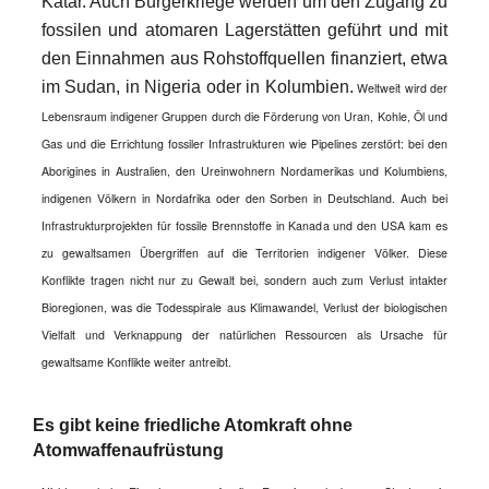
Katar. Auch Bürgerkriege werden um den Zugang zu
fossilen und atomaren Lagerstätten geführt und mit
den Einnahmen aus Rohstoffquellen finanziert, etwa
im Sudan, in Nigeria oder in Kolumbien.
Weltweit wird der
Lebensraum indigener Gruppen durch die Förderung von Uran, Kohle, Öl und
Gas und die Errichtung fossiler Infrastrukturen wie Pipelines zerstört: bei den
Aborigines in Australien, den Ureinwohnern Nordamerikas und Kolumbiens,
indigenen Völkern in Nordafrika oder den Sorben in Deutschland. Auch bei
Infrastrukturprojekten für fossile Brennstoffe in Kanada und den USA kam es
zu gewaltsamen Übergriffen auf die Territorien indigener Völker. Diese
Konflikte tragen nicht nur zu Gewalt bei, sondern auch zum Verlust intakter
Bioregionen, was die Todesspirale aus Klimawandel, Verlust der biologischen
Vielfalt und Verknappung der natürlichen Ressourcen als Ursache für
gewaltsame Konflikte weiter antreibt.
Es gibt keine friedliche Atomkraft ohne
Atomwaffenaufrüstung