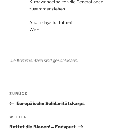
Klimawandel sollten die Generationen
zusammenstehen.
And fridays for future!
WvF
Die Kommentare sind geschlossen.
Beitragsnavigation
Vorheriger
ZURÜCK
Beitrag
Europäische Solidaritätskorps
Nächster
WEITER
Beitrag
Rettet die Bienen! – Endspurt