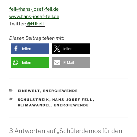
fell@hans-josef-fell.de
www.hans-josef-fell.de
Twitter:
@HJFell
Diesen Beitrag teilen mit:
teilen
teilen
teilen
E-Mail
KATEGORIEN
EINEWELT
,
ENERGIEWENDE
SCHLAGWÖRTER
SCHULSTREIK
,
HANS-JOSEF FELL
,
KLIMAWANDEL
,
ENERGIEWENDE
3 Antworten auf „Schülerdemos für den