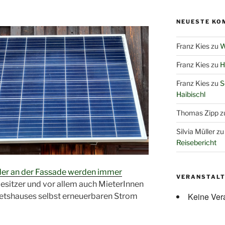
NEUESTE KO
Franz Kies
zu
W
Franz Kies
zu
H
Franz Kies
zu
S
Haibischl
Thomas Zipp
z
Silvia Müller
z
Reisebericht
der an der Fassade werden immer
VERANSTAL
sitzer und vor allem auch MieterInnen
Keine Ver
tshauses selbst erneuerbaren Strom