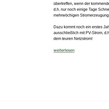
übertreffen, wenn der kommende 
d.h. nur noch einige Tage Schn
mehrwöchigen Stromerzeugungsa
Dazu kommt noch ein erstes Jahr
ausschließlich mit PV-Strom, d.h
dem teuren Netzstrom!
„82,4%
weiterlesen
Versorgung
mit
Eigenstrom“