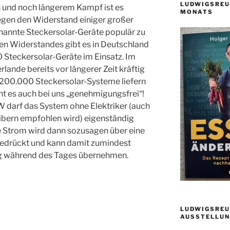
LUDWIGSREU
 und noch längerem Kampf ist es
MONATS
egen den Widerstand einiger großer
annte Steckersolar-Geräte populär zu
n Widerstandes gibt es in Deutschland
 Steckersolar-Geräte im Einsatz. Im
lande bereits vor längerer Zeit kräftig
s 200.000 Steckersolar-Systeme liefern
ht es auch bei uns „genehmigungsfrei“!
W darf das System ohne Elektriker (auch
eibern empfohlen wird) eigenständig
te Strom wird dann sozusagen über eine
gedrückt und kann damit zumindest
ng während des Tages übernehmen.
LUDWIGSREU
AUSSTELLUN