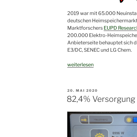
2019 war mit 65.000 Neuinstall
deutschen Heimspeichermarkt 
Marktforschers
EUPD Researc
200.000 Elektro-Heimspeicher i
Anbieterseite behauptet sich 
E3/DC, SENEC und LG Chem.
„200.000
weiterlesen
E-
Heimspeicher
und
VERÖFFENTLICHT
20. MAI 2020
es
AM
82,4% Versorgung 
geht
weiter!“