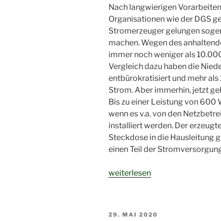
Nach langwierigen Vorarbeiten
Organisationen wie der DGS g
Stromerzeuger gelungen sogen
machen. Wegen des anhaltende
immer noch weniger als 10.000
Vergleich dazu haben die Nieder
entbürokratisiert und mehr al
Strom. Aber immerhin, jetzt ge
Bis zu einer Leistung von 600 
wenn es v.a. von den Netzbetr
installiert werden. Der erzeug
Steckdose in die Hausleitung 
einen Teil der Stromversorgu
„Balkon-
weiterlesen
Solarmodul
–
auch
VERÖFFENTLICHT
29. MAI 2020
Kleinvieh