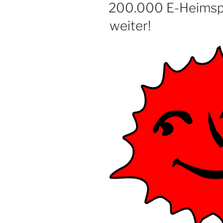
AM
200.000 E-Heimspe
macht
weiter!
Mist!“