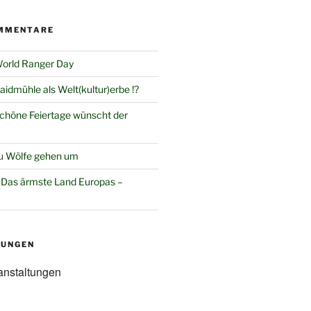
MMENTARE
orld Ranger Day
aidmühle als Welt(kultur)erbe !?
chöne Feiertage wünscht der
u
Wölfe gehen um
u
Das ärmste Land Europas –
TUNGEN
anstaltungen