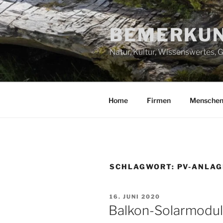
Zum
Inhalt
BEMERKUN
springen
Natur, Kultur, Wissenswertes,
Home
Firmen
Mensche
SCHLAGWORT:
PV-ANLAG
VERÖFFENTLICHT
16. JUNI 2020
AM
Balkon-Solarmodul