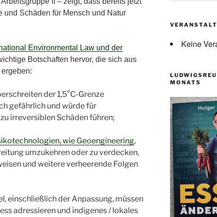
rbeitsgruppe II – zeigt, dass bereits jetzt
te und Schäden für Mensch und Natur
VERANSTAL
Keine Ver
rnational Environmental Law und der
wichtige Botschaften hervor, die sich aus
I ergeben:
LUDWIGSREU
MONATS
erschreiten der 1,5°C-Grenze
ich gefährlich und würde für
zu irreversiblen Schäden führen;
sikotechnologien, wie Geoengineering
,
reitung umzukehren oder zu verdecken,
weisen und weitere verheerende Folgen
, einschließlich der Anpassung, müssen
ess adressieren und indigenes / lokales