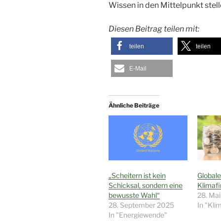
Wissen in den Mittelpunkt stell
Diesen Beitrag teilen mit:
teilen
teilen
E-Mail
Ähnliche Beiträge
„Scheitern ist kein
Globale
Schicksal, sondern eine
Klimafi
bewusste Wahl“
28. Ma
28. September 2025
In "Kli
In "Energiewende"