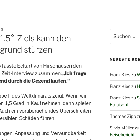
ES
Suchen
1.5°-Ziels kann den
nach:
bgrund stürzen
NEUESTE KO
o fasste Eckart von Hirschausen den
m Zeit-Interview zusammen:
„Ich frage
Franz Kies
zu
W
end durch die Gegend laufen.“
Franz Kies
zu
H
pe II des Weltklimarats zeigt: Wenn wir
Franz Kies
zu
S
on 1,5 Grad in Kauf nehmen, dann spielen
Haibischl
. Auch ein vorübergehendes Überschreiten
Thomas Zipp
z
versiblen Schäden führen!
Silvia Müller
z
rkungen, Anpassung und Verwundbarkeit
Reisebericht