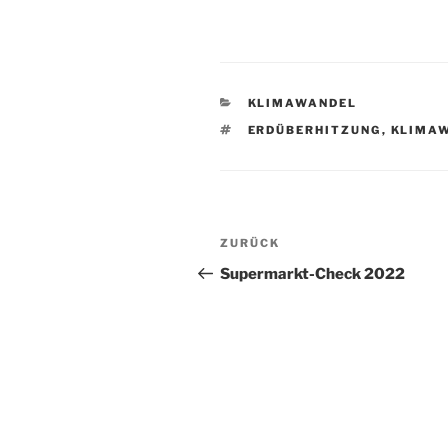
KATEGORIEN
KLIMAWANDEL
SCHLAGWÖRTER
ERDÜBERHITZUNG
,
KLIMA
Beitragsnavigation
Vorheriger
ZURÜCK
Beitrag
Supermarkt-Check 2022