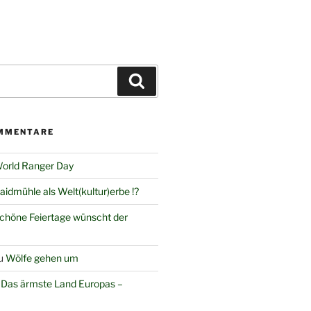
Suchen
MMENTARE
orld Ranger Day
aidmühle als Welt(kultur)erbe !?
chöne Feiertage wünscht der
u
Wölfe gehen um
u
Das ärmste Land Europas –