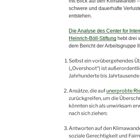
mit Blick auf den Klimawandel – A
schwere und dauerhafte Verlus
entstehen.
Die Analyse des Center for Inte
Heinrich-Böll-Stiftung
hebt drei 
dem Bericht der Arbeitsgruppe I
Selbst ein vorübergehendes Üb
(„Overshoot“) ist außerordentl
Jahrhunderte bis Jahrtausende 
Ansätze, die auf
unerprobte Ri
zurückgreifen, um die Übersch
könnten sich als unwirksam er
nach sich ziehen;
Antworten auf den Klimawandel
soziale Gerechtigkeit und Fairn