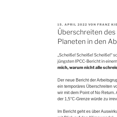
VERÖFFENTLICHT
15. APRIL 2022
VON
FRANZ KI
AM
Überschreiten des 
Planeten in den A
„Scheiße! Scheiße! Scheiße!“ s
jüngsten IPCC-Bericht in eine
mich, warum nicht alle schrei
Der neue Bericht der Arbeitsgrup
ein temporäres Überschreiten v
wir mit dem Point of No Return
der 1,5°C-Grenze würde zu irre
Im Bericht geht es über Auswi