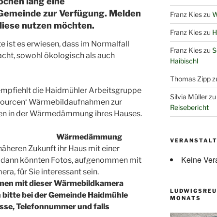
ochen lang eine
Gemeinde zur Verfügung. Melden
Franz Kies
zu
W
ie diese nutzen möchten.
Franz Kies
zu
H
e ist es erwiesen, dass im Normalfall
Franz Kies
zu
S
ht, sowohl ökologisch als auch
Haibischl
Thomas Zipp
z
empfiehlt die Haidmühler Arbeitsgruppe
Silvia Müller
z
ssourcen‘ Wärmebildaufnahmen zur
Reisebericht
len in der Wärmedämmung ihres Hauses.
Wärmedämmung
VERANSTAL
näheren Zukunft ihr Haus mit einer
Keine Ver
dann könnten Fotos, aufgenommen mit
a, für Sie interessant sein.
ahmen mit dieser Wärmebildkamera
LUDWIGSREU
h bitte bei der Gemeinde Haidmühle
MONATS
sse, Telefonnummer und falls