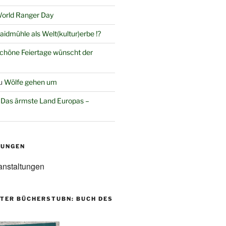
orld Ranger Day
aidmühle als Welt(kultur)erbe !?
chöne Feiertage wünscht der
u
Wölfe gehen um
u
Das ärmste Land Europas –
TUNGEN
anstaltungen
TER BÜCHERSTUBN: BUCH DES