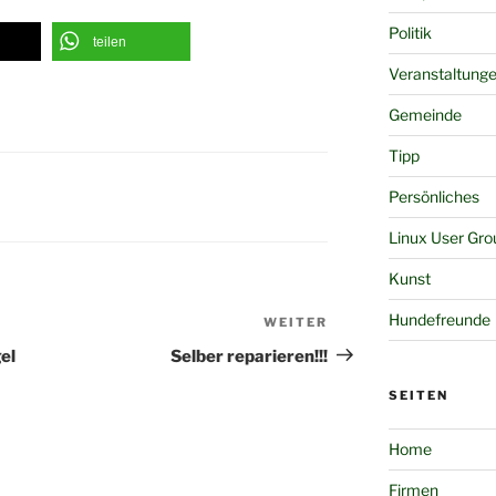
Politik
teilen
Veranstaltung
Gemeinde
Tipp
Persönliches
Linux User Gro
Kunst
Hundefreunde
WEITER
Nächster
Beitrag
el
Selber reparieren!!!
SEITEN
Home
Firmen