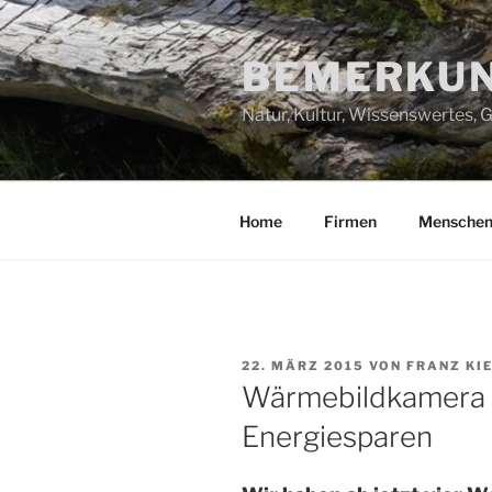
Zum
Inhalt
BEMERKUN
springen
Natur, Kultur, Wissenswertes,
Home
Firmen
Mensche
VERÖFFENTLICHT
22. MÄRZ 2015
VON
FRANZ KI
AM
Wärmebildkamera h
Energiesparen