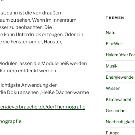
st, dann ist die von draußen
THEMEN
nraum zu sehen. Wenn im Innenraum
esser zu beobachten. Die
Natur
e kann Unterdruck erzeugen. Oder ein
 die Fensterränder, Haustür,
EineWelt
Haidmühler Fo
Modulen lassen die Module heiß werden
Musik
dkamera entdeckt werden.
Energiewende
ichtigste Anwendung der
Wissen
 die Doku ansehen „Heiße Dächer-warme
Klimawandel
ergieverbraucher.de/de/Thermografie
Gesundheit
mograpfie.
Nachhaltigkeit
Europa