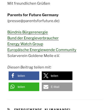
Mit freundlichen Grüßen
Parents for Future Germany
(presse@parentsforfuture.de)
Bündnis Bürgerenergie
Bund der Energieverbraucher
Energy Watch Group
Europäische Energiewende Community
Solarverein Goldene Meile e.V.
Diesen Beitrag teilen mit:
teilen
teilen
teilen
E-Mail
KATEGORIEN
ENERGIEWENDE
,
KLIMAWANDEL