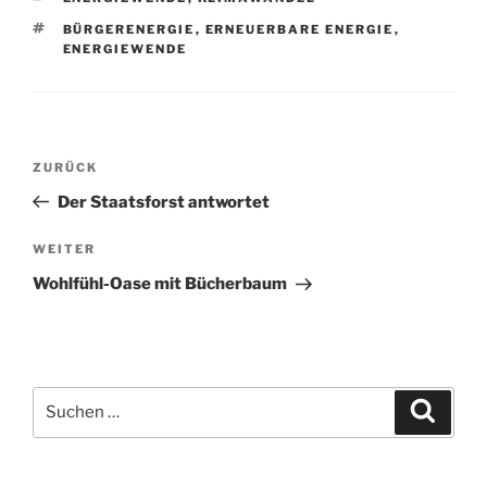
SCHLAGWÖRTER
BÜRGERENERGIE
,
ERNEUERBARE ENERGIE
,
ENERGIEWENDE
Beitragsnavigation
Vorheriger
ZURÜCK
Beitrag
Der Staatsforst antwortet
Nächster
WEITER
Beitrag
Wohlfühl-Oase mit Bücherbaum
Suchen
Suche
nach: